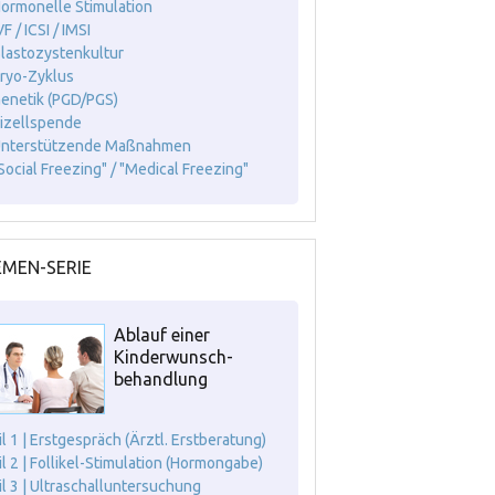
Hormonelle Stimulation
VF / ICSI / IMSI
Blastozystenkultur
Kryo-Zyklus
Genetik (PGD/PGS)
Eizellspende
Unterstützende Maßnahmen
"Social Freezing" / "Medical Freezing"
MEN-SERIE
Ablauf einer
Kinderwunsch-
behandlung
il 1 | Erstgespräch (Ärztl. Erstberatung)
il 2 | Follikel-Stimulation (Hormongabe)
il 3 | Ultraschalluntersuchung