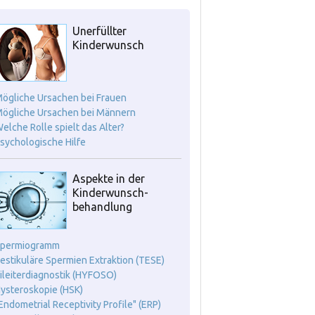
Unerfüllter
Kinderwunsch
Mögliche Ursachen bei Frauen
Mögliche Ursachen bei Männern
Welche Rolle spielt das Alter?
Psychologische Hilfe
Aspekte in der
Kinderwunsch-
behandlung
Spermiogramm
Testikuläre Spermien Extraktion (TESE)
Eileiterdiagnostik (HYFOSO)
Hysteroskopie (HSK)
"Endometrial Receptivity Profile" (ERP)