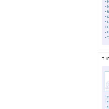
• 
• I
• 
• 
• 
• 
• 
• 
THE
Te
Te
Te