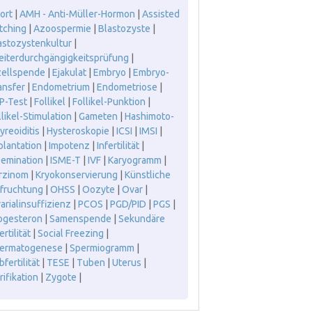
ort
|
AMH - Anti-Müller-Hormon
|
Assisted
tching
|
Azoospermie
|
Blastozyste
|
astozystenkultur
|
leiterdurchgängigkeitsprüfung
|
zellspende
|
Ejakulat
|
Embryo
|
Embryo-
ansfer
|
Endometrium
|
Endometriose
|
P-Test
|
Follikel
|
Follikel-Punktion
|
llikel-Stimulation
|
Gameten
|
Hashimoto-
yreoiditis
|
Hysteroskopie
|
ICSI
|
IMSI
|
plantation
|
Impotenz
|
Infertilität
|
semination
|
ISME-T
|
IVF
|
Karyogramm
|
rzinom
|
Kryokonservierung
|
Künstliche
fruchtung
|
OHSS
|
Oozyte
|
Ovar
|
arialinsuffizienz
|
PCOS
|
PGD/PID
|
PGS
|
ogesteron
|
Samenspende
|
Sekundäre
ertilität
|
Social Freezing
|
ermatogenese
|
Spermiogramm
|
fertilität
|
TESE
|
Tuben
|
Uterus
|
rifikation
|
Zygote
|