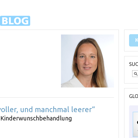
SU
GL
voller, und manchmal leerer“
ner Kinderwunschbehandlung