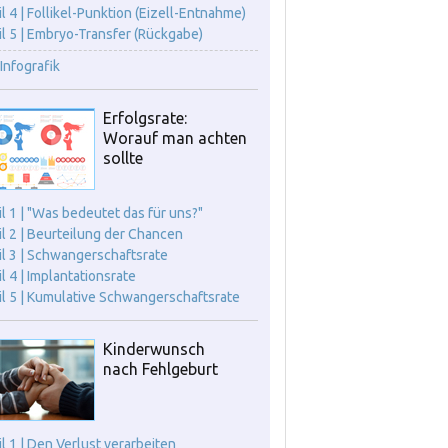
il 4 | Follikel-Punktion (Eizell-Entnahme)
il 5 | Embryo-Transfer (Rückgabe)
Infografik
Erfolgsrate:
Worauf man achten
sollte
il 1 | "Was bedeutet das für uns?"
il 2 | Beurteilung der Chancen
il 3 | Schwangerschaftsrate
il 4 | Implantationsrate
il 5 | Kumulative Schwangerschaftsrate
Kinderwunsch
nach Fehlgeburt
il 1 | Den Verlust verarbeiten