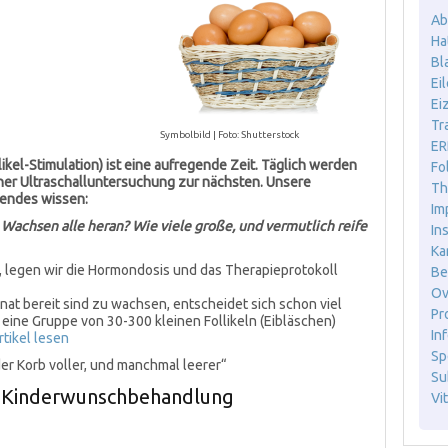
Ab
Ha
Bl
Ei
Ei
Tr
Symbolbild | Foto: Shutterstock
ER
ikel-Stimulation) ist eine aufregende Zeit. Täglich werden
Fo
iner Ultraschalluntersuchung zur nächsten. Unsere
Th
gendes wissen:
Im
Wachsen alle heran? Wie viele große, und vermutlich reife
In
Ka
, legen wir die Hormondosis und das Therapieprotokoll
Be
Ov
nat bereit sind zu wachsen, entscheidet sich schon viel
Pr
 eine Gruppe von 30-300 kleinen Follikeln (Eibläschen)
Inf
rtikel lesen
Sp
er Korb voller, und manchmal leerer“
Sub
ner Kinderwunschbehandlung
Vit