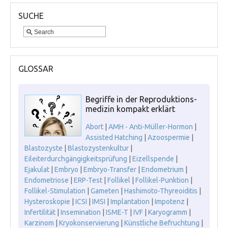
SUCHE
GLOSSAR
Begriffe in der Reproduktions-
medizin kompakt erklärt
Abort
|
AMH - Anti-Müller-Hormon
|
Assisted Hatching
|
Azoospermie
|
Blastozyste
|
Blastozystenkultur
|
Eileiterdurchgängigkeitsprüfung
|
Eizellspende
|
Ejakulat
|
Embryo
|
Embryo-Transfer
|
Endometrium
|
Endometriose
|
ERP-Test
|
Follikel
|
Follikel-Punktion
|
Follikel-Stimulation
|
Gameten
|
Hashimoto-Thyreoiditis
|
Hysteroskopie
|
ICSI
|
IMSI
|
Implantation
|
Impotenz
|
Infertilität
|
Insemination
|
ISME-T
|
IVF
|
Karyogramm
|
Karzinom
|
Kryokonservierung
|
Künstliche Befruchtung
|