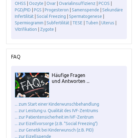
OHSS
|
Oozyte
|
Ovar
|
Ovarialinsuffizienz
|
PCOS
|
PGD/PID
|
PGS
|
Progesteron
|
Samenspende
|
Sekundäre
Infertilität
|
Social Freezing
|
Spermatogenese
|
Spermiogramm
|
Subfertilität
|
TESE
|
Tuben
|
Uterus
|
Vitrifikation
|
Zygote
|
FAQ
Häufige Fragen
und Antworten ...
... zum Start einer Kinderwunschbehandlung
... zur Leistung u. Qualität des IVF-Zentrums
... zur Patientensicherheit im IVF-Zentrum
... zur Eizellvorsorge (z.B. "Social Freezing")
... zur Genetik bei Kinderwunsch (z.B. PID)
... zur Eizellspende