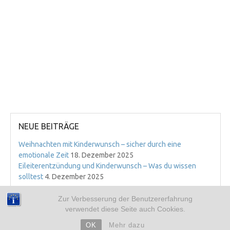
NEUE BEITRÄGE
Weihnachten mit Kinderwunsch – sicher durch eine
emotionale Zeit
18. Dezember 2025
Eileiterentzündung und Kinderwunsch – Was du wissen
solltest
4. Dezember 2025
ARCHIV
Zur Verbesserung der Benutzererfahrung
verwendet diese Seite auch Cookies.
➜ 2019
➜ 2018
OK
Mehr dazu