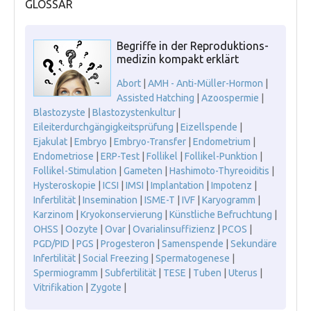
GLOSSAR
Begriffe in der Reproduktions-
medizin kompakt erklärt
Abort
|
AMH - Anti-Müller-Hormon
|
Assisted Hatching
|
Azoospermie
|
Blastozyste
|
Blastozystenkultur
|
Eileiterdurchgängigkeitsprüfung
|
Eizellspende
|
Ejakulat
|
Embryo
|
Embryo-Transfer
|
Endometrium
|
Endometriose
|
ERP-Test
|
Follikel
|
Follikel-Punktion
|
Follikel-Stimulation
|
Gameten
|
Hashimoto-Thyreoiditis
|
Hysteroskopie
|
ICSI
|
IMSI
|
Implantation
|
Impotenz
|
Infertilität
|
Insemination
|
ISME-T
|
IVF
|
Karyogramm
|
Karzinom
|
Kryokonservierung
|
Künstliche Befruchtung
|
OHSS
|
Oozyte
|
Ovar
|
Ovarialinsuffizienz
|
PCOS
|
PGD/PID
|
PGS
|
Progesteron
|
Samenspende
|
Sekundäre
Infertilität
|
Social Freezing
|
Spermatogenese
|
Spermiogramm
|
Subfertilität
|
TESE
|
Tuben
|
Uterus
|
Vitrifikation
|
Zygote
|