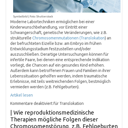
Symbolbild | Foto: Shutterstock
Moderne Labortechniken ermöglichen bei einer
Kinderwunschbehandlung, vor Eintritt einer
Schwangerschaft, genetische Veränderungen, wie z.B.
strukturelle
Chromosomenmutationen (
Translokation
) an
der befruchteten Eizelle bzw. am Embryo im frühen
Entwicklungsstadium festzustellen und/oder
auszuschließen. Derartige Untersuchungen können für
infertile Paare, bei denen eine entsprechende Indikation
vorliegt, die Chancen auf ein gesundes Kind erhöhen.
Außerdem kann betroffenen Frauen und Familien in ihrer
Lebenssituation geholfen werden, indem traumatische
Erlebnisse, mit teils weitreichenden Folgen, bestmöglich
vermieden werden (z.B. Fehlgeburten).
Artikel lesen
Kommentare deaktiviert
für Translokation
| Wie reproduktionsmedizinische
Therapien mögliche Folgen dieser
Chromosomenstörung, z.B. Fehlgeburten