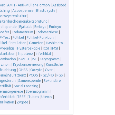
ort
|
AMH - Anti-Müller-Hormon
|
Assisted
tching
|
Azoospermie
|
Blastozyste
|
astozystenkultur
|
leiterdurchgängigkeitsprüfung
|
zellspende
|
Ejakulat
|
Embryo
|
Embryo-
ansfer
|
Endometrium
|
Endometriose
|
P-Test
|
Follikel
|
Follikel-Punktion
|
llikel-Stimulation
|
Gameten
|
Hashimoto-
yreoiditis
|
Hysteroskopie
|
ICSI
|
IMSI
|
plantation
|
Impotenz
|
Infertilität
|
semination
|
ISME-T
|
IVF
|
Karyogramm
|
rzinom
|
Kryokonservierung
|
Künstliche
fruchtung
|
OHSS
|
Oozyte
|
Ovar
|
arialinsuffizienz
|
PCOS
|
PGD/PID
|
PGS
|
ogesteron
|
Samenspende
|
Sekundäre
ertilität
|
Social Freezing
|
ermatogenese
|
Spermiogramm
|
fertilität
|
TESE
|
Tuben
|
Uterus
|
rifikation
|
Zygote
|