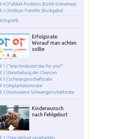
il 4 | Follikel-Punktion (Eizell-Entnahme)
il 5 | Embryo-Transfer (Rückgabe)
Infografik
Erfolgsrate:
Worauf man achten
sollte
il 1 | "Was bedeutet das für uns?"
il 2 | Beurteilung der Chancen
il 3 | Schwangerschaftsrate
il 4 | Implantationsrate
il 5 | Kumulative Schwangerschaftsrate
Kinderwunsch
nach Fehlgeburt
il 1 | Den Verlust verarbeiten