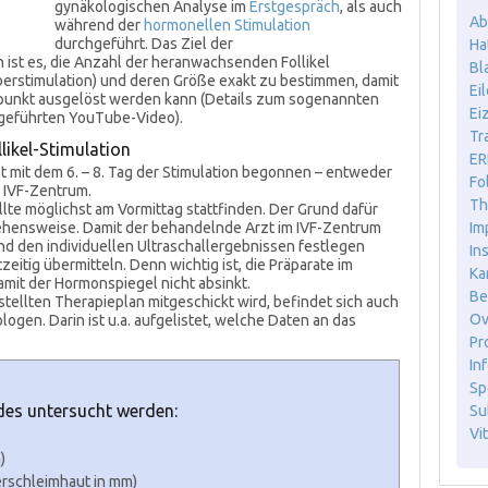
gynäkologischen Analyse im
Erstgespräch
, als auch
Ab
während der
hormonellen Stimulation
durchgeführt. Das Ziel der
Ha
n ist es, die Anzahl der heranwachsenden Follikel
Bl
erstimulation) und deren Größe exakt zu bestimmen, damit
Ei
tpunkt ausgelöst werden kann (Details zum sogenannten
Ei
angeführten YouTube-Video).
Tr
likel-Stimulation
ER
st mit dem 6. – 8. Tag der Stimulation begonnen – entweder
Fo
m IVF-Zentrum.
Th
lte möglichst am Vormittag stattfinden. Der Grund dafür
rgehensweise. Damit der behandelnde Arzt im IVF-Zentrum
Im
d den individuellen Ultraschallergebnissen festlegen
In
eitig übermitteln. Denn wichtig ist, die Präparate im
Ka
mit der Hormonspiegel nicht absinkt.
Be
stellten Therapieplan mitgeschickt wird, befindet sich auch
Ov
gen. Darin ist u.a. aufgelistet, welche Daten an das
Pr
Inf
Sp
ndes untersucht werden:
Sub
Vit
)
rschleimhaut in mm)