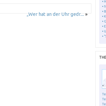
• 
• I
• 
„Wer hat an der Uhr gedr...
»
• 
• 
• 
• 
• 
THE
Te
Te
Te