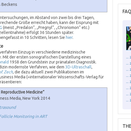
es Beckens
FA
luntersuchungen, im Abstand von zwei bis drei Tagen,
sprechende Größe erreicht haben, kann der Eisprung mit
G
(meist „Predalon“, „Pregnyl“, „Chroriomon“ etc.)
zellentnahme) erfolgt 36 Stunden später.
gefasst in 10 Schritten, lesen Sie
hier
.
te
lverfahren Einzug in verschiedene medizinische
e. Mit der ersten sonografischen Darstellung eines
..
onald
1958 den Grundstein zur pränatalen Diagnostik.
..
dizin modernste Verfahren, wie dem
3D-Ultraschall
,
..
f. Zech
, die dazu aktuell zwei Publikationen im
...
siness Media (=internationaler Wissenschafts-Verlag für
..
räsentieren:
..
n Reproductive Medicine“
..
iness Media, New York 2014
..
ltrasound
Follicle Monitoring in ART
THE