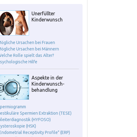
Unerfüllter
Kinderwunsch
Mögliche Ursachen bei Frauen
Mögliche Ursachen bei Männern
Welche Rolle spielt das Alter?
Psychologische Hilfe
Aspekte in der
Kinderwunsch-
behandlung
Spermiogramm
Testikuläre Spermien Extraktion (TESE)
Eileiterdiagnostik (HYFOSO)
Hysteroskopie (HSK)
"Endometrial Receptivity Profile" (ERP)