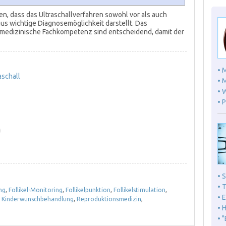
, dass das Ultraschallverfahren sowohl vor als auch
s wichtige Diagnosemöglichkeit darstellt. Das
 medizinische Fachkompetenz sind entscheidend, damit der
• 
aschall
• 
• 
• 
)
• 
• 
ng
,
Follikel-Monitoring
,
Follikelpunktion
,
Follikelstimulation
,
• 
,
Kinderwunschbehandlung
,
Reproduktionsmedizin
,
• 
• 