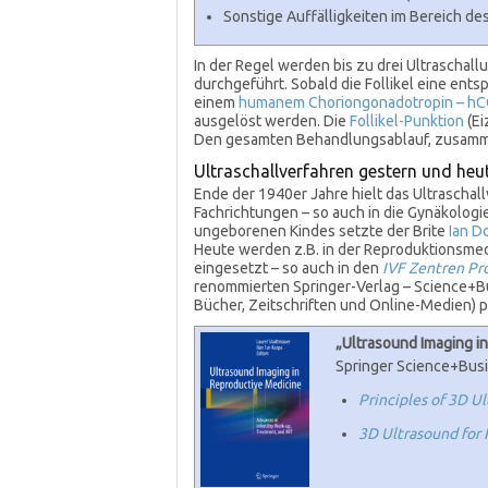
Sonstige Auffälligkeiten im Bereich d
In der Regel werden bis zu drei Ultraschal
durchgeführt. Sobald die Follikel eine ent
einem
humanem Choriongonadotropin – hC
ausgelöst werden. Die
Follikel-Punktion
(Ei
Den gesamten Behandlungsablauf, zusammen
Ultraschallverfahren gestern und heu
Ende der 1940er Jahre hielt das Ultraschal
Fachrichtungen – so auch in die Gynäkologi
ungeborenen Kindes setzte der Brite
Ian D
Heute werden z.B. in der Reproduktionsme
eingesetzt – so auch in den
IVF Zentren Pro
renommierten Springer-Verlag – Science+Bu
Bücher, Zeitschriften und Online-Medien) p
„Ultrasound Imaging i
Springer Science+Bus
Principles of 3D U
3D Ultrasound for 