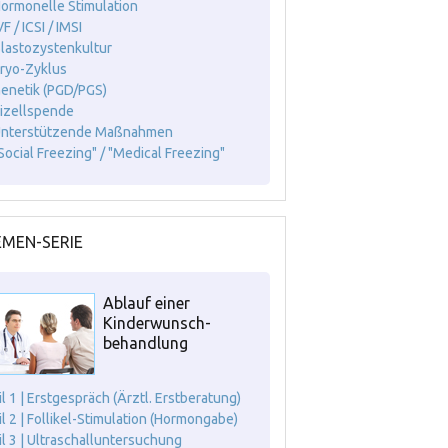
Hormonelle Stimulation
VF / ICSI / IMSI
Blastozystenkultur
Kryo-Zyklus
Genetik (PGD/PGS)
Eizellspende
Unterstützende Maßnahmen
"Social Freezing" / "Medical Freezing"
MEN-SERIE
Ablauf einer
Kinderwunsch-
behandlung
il 1 | Erstgespräch (Ärztl. Erstberatung)
il 2 | Follikel-Stimulation (Hormongabe)
il 3 | Ultraschalluntersuchung