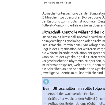
Dr. Maximilian Murtinger
Ultraschalluntersuchung bei der Stimulatio
(Eibläschen) zu überprüfen (Vorbeugung Üb
der Eisprung zum möglichst optimalen Zei
Follikel-Monitoring erfahren Sie im oben 
Ultraschall-Kontrolle während der Fol
Die vaginale Ultraschall-Kontrolle wird mei
beim jeweiligen Gynäkologen oder direkt i
Der Ultraschalltermin beim Gynäkologen sol
liegt in der Organisation der weiteren Vo
die weiterführende Medikation entsprechen
kann, sollte der Gynäkologe die Daten rechtz
vorgeschriebenen Rhythmus zu spritzen, da
Im Informationspaket, welches bei jedem er
ein Schreiben an den behandelnden Gynäkolo
jeweilige IVF-Zentrum zu übermitteln sind.
Beim Ultraschalltermin sollte folge
Anzahl der wachsenden Follikel
Größe aller wachsenden Follikel (in mm
Aufbau des Endometriums (Gebärmutte