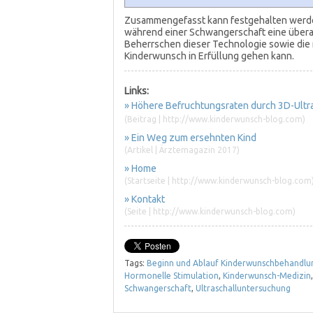
Zusammengefasst kann festgehalten werden
während einer Schwangerschaft eine überau
Beherrschen dieser Technologie sowie die
Kinderwunsch in Erfüllung gehen kann.
Links:
» Höhere Befruchtungsraten durch 3D-Ultr
(Beitrag | http://www.kinderwunsch-blog.com)
» Ein Weg zum ersehnten Kind
(Artikel | Ärztemagazin 2017)
» Home
(Startseite | http://www.kinderwunsch-blog.com
» Kontakt
(Seite | http://www.kinderwunsch-blog.com)
Tags:
Beginn und Ablauf Kinderwunschbehandlu
Hormonelle Stimulation
,
Kinderwunsch-Medizin
Schwangerschaft
,
Ultraschalluntersuchung