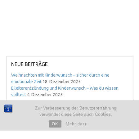
NEUE BEITRÄGE
Weihnachten mit Kinderwunsch – sicher durch eine
emotionale Zeit
18. Dezember 2025
Eileiterentzündung und Kinderwunsch – Was du wissen
solltest
4. Dezember 2025
ARCHIV
Zur Verbesserung der Benutzererfahrung
verwendet diese Seite auch Cookies.
➜ 2019
➜ 2018
OK
Mehr dazu
➜ 2017
➜ 2016