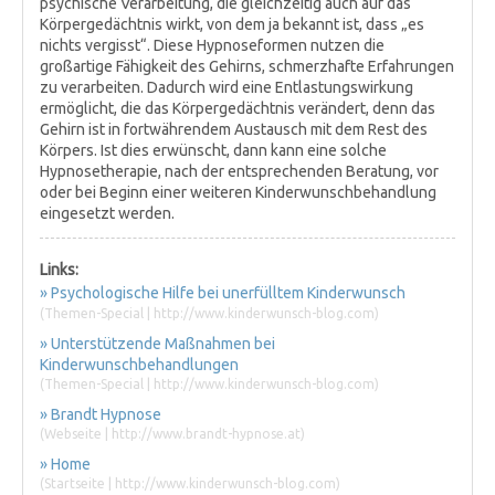
psychische Verarbeitung, die gleichzeitig auch auf das
Körpergedächtnis wirkt, von dem ja bekannt ist, dass „es
nichts vergisst“. Diese Hypnoseformen nutzen die
großartige Fähigkeit des Gehirns, schmerzhafte Erfahrungen
zu verarbeiten. Dadurch wird eine Entlastungswirkung
ermöglicht, die das Körpergedächtnis verändert, denn das
Gehirn ist in fortwährendem Austausch mit dem Rest des
Körpers. Ist dies erwünscht, dann kann eine solche
Hypnosetherapie, nach der entsprechenden Beratung, vor
oder bei Beginn einer weiteren Kinderwunschbehandlung
eingesetzt werden.
Links:
» Psychologische Hilfe bei unerfülltem Kinderwunsch
(Themen-Special | http://www.kinderwunsch-blog.com)
» Unterstützende Maßnahmen bei
Kinderwunschbehandlungen
(Themen-Special | http://www.kinderwunsch-blog.com)
» Brandt Hypnose
(Webseite | http://www.brandt-hypnose.at)
» Home
(Startseite | http://www.kinderwunsch-blog.com)