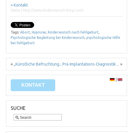
» Kontakt
(Seite | http://www.kinderwunsch-blog.com)
Tags:
Abort
,
Hypnose
,
Kinderwunsch nach Fehlgeburt
,
Psychologische Begleitung bei Kinderwunsch
,
psychologische Hilfe
bei Fehlgeburt
«
„Künstliche Befruchtung...
Prä-Implantations-Diagnostik ...
»
|
KONTAKT
SUCHE