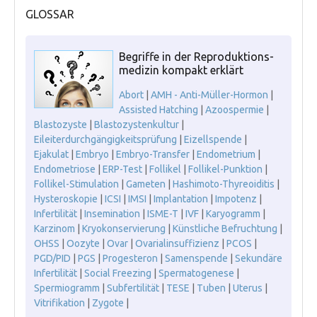
GLOSSAR
Begriffe in der Reproduktions-
medizin kompakt erklärt
Abort
|
AMH - Anti-Müller-Hormon
|
Assisted Hatching
|
Azoospermie
|
Blastozyste
|
Blastozystenkultur
|
Eileiterdurchgängigkeitsprüfung
|
Eizellspende
|
Ejakulat
|
Embryo
|
Embryo-Transfer
|
Endometrium
|
Endometriose
|
ERP-Test
|
Follikel
|
Follikel-Punktion
|
Follikel-Stimulation
|
Gameten
|
Hashimoto-Thyreoiditis
|
Hysteroskopie
|
ICSI
|
IMSI
|
Implantation
|
Impotenz
|
Infertilität
|
Insemination
|
ISME-T
|
IVF
|
Karyogramm
|
Karzinom
|
Kryokonservierung
|
Künstliche Befruchtung
|
OHSS
|
Oozyte
|
Ovar
|
Ovarialinsuffizienz
|
PCOS
|
PGD/PID
|
PGS
|
Progesteron
|
Samenspende
|
Sekundäre
Infertilität
|
Social Freezing
|
Spermatogenese
|
Spermiogramm
|
Subfertilität
|
TESE
|
Tuben
|
Uterus
|
Vitrifikation
|
Zygote
|