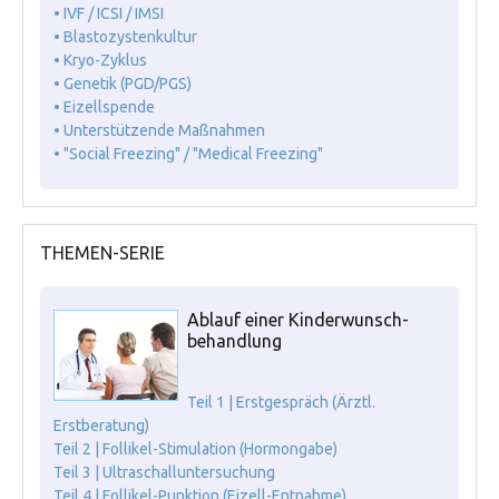
• IVF / ICSI / IMSI
• Blastozystenkultur
• Kryo-Zyklus
• Genetik (PGD/PGS)
• Eizellspende
• Unterstützende Maßnahmen
• "Social Freezing" / "Medical Freezing"
THEMEN-SERIE
Ablauf einer Kinderwunsch-
behandlung
Teil 1 | Erstgespräch (Ärztl.
Erstberatung)
Teil 2 | Follikel-Stimulation (Hormongabe)
Teil 3 | Ultraschalluntersuchung
Teil 4 | Follikel-Punktion (Eizell-Entnahme)