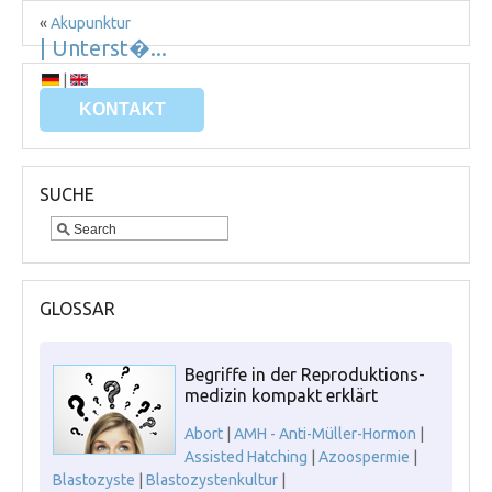
«
Akupunktur
| Unterst�...
Schwangerschafts-Chancen durch...
»
|
KONTAKT
SUCHE
GLOSSAR
Begriffe in der Reproduktions-
medizin kompakt erklärt
Abort
|
AMH - Anti-Müller-Hormon
|
Assisted Hatching
|
Azoospermie
|
Blastozyste
|
Blastozystenkultur
|