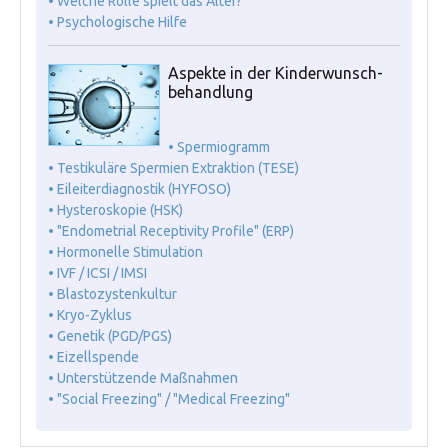
• Welche Rolle spielt das Alter?
• Psychologische Hilfe
Aspekte in der Kinderwunsch-
behandlung
• Spermiogramm
• Testikuläre Spermien Extraktion (TESE)
• Eileiterdiagnostik (HYFOSO)
• Hysteroskopie (HSK)
• "Endometrial Receptivity Profile" (ERP)
• Hormonelle Stimulation
• IVF / ICSI / IMSI
• Blastozystenkultur
• Kryo-Zyklus
• Genetik (PGD/PGS)
• Eizellspende
• Unterstützende Maßnahmen
• "Social Freezing" / "Medical Freezing"