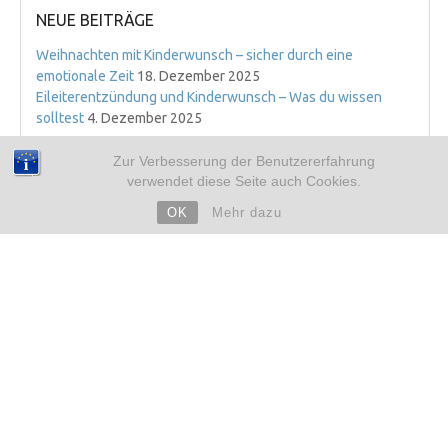
NEUE BEITRÄGE
Weihnachten mit Kinderwunsch – sicher durch eine
emotionale Zeit
18. Dezember 2025
Eileiterentzündung und Kinderwunsch – Was du wissen
solltest
4. Dezember 2025
ARCHIV
Zur Verbesserung der Benutzererfahrung
verwendet diese Seite auch Cookies.
➜ 2019
➜ 2018
OK
Mehr dazu
➜ 2017
➜ 2016
➜ 2015
➜ 2014
➜ 2013
➜ 2012
INFORMATION
Über diesen BLOG
FAQ
Glossar