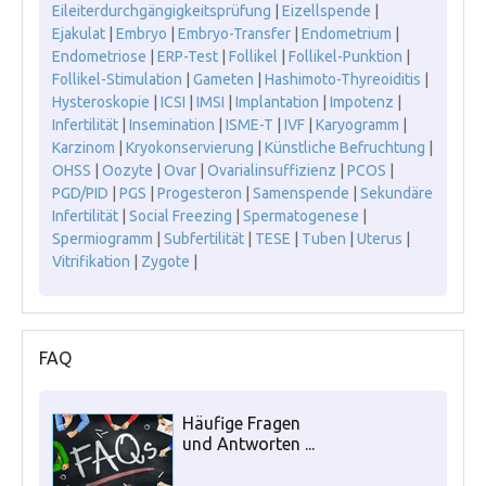
Eileiterdurchgängigkeitsprüfung
|
Eizellspende
|
Ejakulat
|
Embryo
|
Embryo-Transfer
|
Endometrium
|
Endometriose
|
ERP-Test
|
Follikel
|
Follikel-Punktion
|
Follikel-Stimulation
|
Gameten
|
Hashimoto-Thyreoiditis
|
Hysteroskopie
|
ICSI
|
IMSI
|
Implantation
|
Impotenz
|
Infertilität
|
Insemination
|
ISME-T
|
IVF
|
Karyogramm
|
Karzinom
|
Kryokonservierung
|
Künstliche Befruchtung
|
OHSS
|
Oozyte
|
Ovar
|
Ovarialinsuffizienz
|
PCOS
|
PGD/PID
|
PGS
|
Progesteron
|
Samenspende
|
Sekundäre
Infertilität
|
Social Freezing
|
Spermatogenese
|
Spermiogramm
|
Subfertilität
|
TESE
|
Tuben
|
Uterus
|
Vitrifikation
|
Zygote
|
FAQ
Häufige Fragen
und Antworten ...