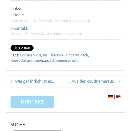
Links:
» Home
(Startseite | http://www.kinderwunsch-blog.com)
» Kontakt
(Seite | http://www.kinderwunsch-blog.com)
Tags:
Corona Virus
,
IVF Therapie
,
Kinderwunsch
,
Reproduktionsmedizin
,
Schwangerschaft
«
„Wie gefährlich ist es,...
„Aus der Routine heraus ...
»
|
KONTAKT
SUCHE