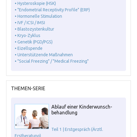
• Hysteroskopie (HSK)
• "Endometrial Receptivity Profile" (ERP)
• Hormonelle Stimulation
• IVF / ICSI / IMSI
• Blastozystenkultur
• Kryo-Zyklus
• Genetik (PGD/PGS)
• Eizellspende
• Unterstützende Maßnahmen
• "Social Freezing" / "Medical Freezing"
THEMEN-SERIE
Ablauf einer Kinderwunsch-
behandlung
Teil 1 | Erstgespräch (Ärztl.
Erstberatung)