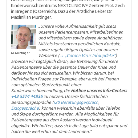
Kinderwunschzentrums NEXTCLINIC IVF Zentren Prof. Zech
in Bregenz (Österreich). Dazu der Ärztliche Leiter Dr.
Maximilian Murtinger.
„Unsere volle Aufmerksamkeit gilt stets
unseren Patientenpaaren, Mitarbeiterinnen
und Mitarbeitern sowie deren Angehörigen.
Mittels konstantem persönlichen Kontakt,
sowie regelmäßigen Updates auf unserer
M. Murtinger
Webseite (
→ „Corona Virus Infoupdate“
)
arbeiten wir tagtäglich daran, die Betreuung für unsere
Patientenpaare über die gesamte Dauer der Krise und
darüber hinaus sicherzustellen. Wir bitten darum, bei
individuellen Fragen zur Therapie, aber auch bei Fragen
zum optimalen Startzeitpunkt einer
Kinderwunschbehandlung, die
Hotline unseres Info-Centers
+43 5574 44836
zu nutzen. Unsere fachärztlichen
Beratungsgespräche (
i20 Beratungsgespräch
,
Erstgespräche
) können weiterhin ebenfalls über Telefon
und Skype durchgeführt werden. Alle Möglichkeiten für
Patientenpaare aus dem Ausland werden individuell
abgeklärt. Wir hoffen, dass sich die Lage bald entspannt und
halten Sie weiterhin auf dem Laufenden.“