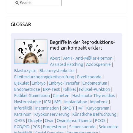
GLOSSAR
Begriffe in der Reproduktions-
medizin kompakt erklärt
Abort
|
AMH - Anti-Müller-Hormon
|
Assisted Hatching
|
Azoospermie
|
Blastozyste
|
Blastozystenkultur
|
Eileiterdurchgängigkeitsprüfung
|
Eizellspende
|
Ejakulat
|
Embryo
|
Embryo-Transfer
|
Endometrium
|
Endometriose
|
ERP-Test
|
Follikel
|
Follikel-Punktion
|
Follikel-Stimulation
|
Gameten
|
Hashimoto-Thyreoiditis
|
Hysteroskopie
|
ICSI
|
IMSI
|
Implantation
|
Impotenz
|
Infertilität
|
Insemination
|
ISME-T
|
IVF
|
Karyogramm
|
Karzinom
|
Kryokonservierung
|
Künstliche Befruchtung
|
OHSS
|
Oozyte
|
Ovar
|
Ovarialinsuffizienz
|
PCOS
|
PGD/PID
|
PGS
|
Progesteron
|
Samenspende
|
Sekundäre