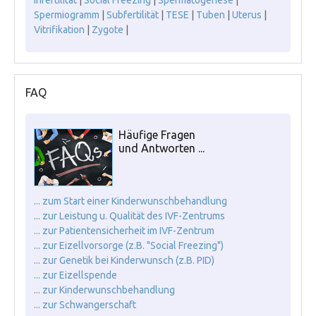
Infertilität
|
Social Freezing
|
Spermatogenese
|
Spermiogramm
|
Subfertilität
|
TESE
|
Tuben
|
Uterus
|
Vitrifikation
|
Zygote
|
FAQ
Häufige Fragen
und Antworten ...
... zum Start einer Kinderwunschbehandlung
... zur Leistung u. Qualität des IVF-Zentrums
... zur Patientensicherheit im IVF-Zentrum
... zur Eizellvorsorge (z.B. "Social Freezing")
... zur Genetik bei Kinderwunsch (z.B. PID)
... zur Eizellspende
... zur Kinderwunschbehandlung
... zur Schwangerschaft