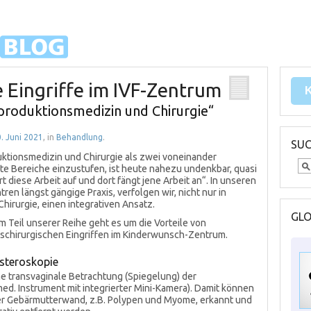
e Eingriffe im IVF-Zentrum
eproduktionsmedizin und Chirurgie“
. Juni 2021
, in
Behandlung
.
SU
ktionsmedizin und Chirurgie als zwei voneinander
te Bereiche einzustufen, ist heute nahezu undenkbar, quasi
rt diese Arbeit auf und dort fängt jene Arbeit an“. In unseren
tren längst gängige Praxis, verfolgen wir, nicht nur in
hirurgie, einen integrativen Ansatz.
GL
m Teil unserer Reihe geht es um die Vorteile von
tätschirurgischen Eingriffen im Kinderwunsch-Zentrum.
steroskopie
ne transvaginale Betrachtung (Spiegelung) der
d. Instrument mit integrierter Mini-Kamera). Damit können
er Gebärmutterwand, z.B. Polypen und Myome, erkannt und