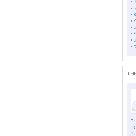
• 
• I
• 
• 
• 
• 
• 
• 
THE
Te
Te
Te