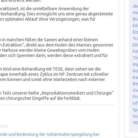
rativ entfernt werden.
Ab
praktiziert, ist die unmittelbare Anwendung der
Ha
hbehandlung. Dies ermöglicht uns eine genau abgestimmte
en optimalen Ablauf ohne Verzögerungen, was für
Bl
Ei
Ei
Tr
in manchen Fällen die Samen anhand einer kleinen
en Extraktion“, direkt aus dem Hoden des Mannes gewonnen
ER
nter Narkose werden kleine Gewebeproben vom Hoden
Fo
en sich Spermien darin, werden diese extrahiert und für
Th
Im
 Kind eine Behandlung mit TESE, dann sehen wir die
In
erapie innerhalb eines Zyklus im IVF-Zentrum mit schneller
Ka
en können und somit ohne Wartezeiten nach externer
Be
Ov
en Teils unserer Reihe „Reproduktionsmedizin und Chirurgie“
Pr
chirurgischer Eingriffe auf die Fertilität.
Inf
Sp
Sub
Vit
.com)
ründe und Bedeutung der Gebärmutterspiegelung bei