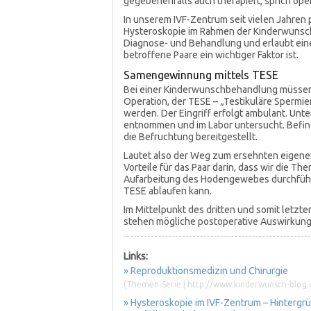
gegebenenfalls auch therapiert, sprich ope
In unserem IVF-Zentrum seit vielen Jahren 
Hysteroskopie im Rahmen der Kinderwunsc
Diagnose- und Behandlung und erlaubt ein
betroffene Paare ein wichtiger Faktor ist.
Samengewinnung mittels TESE
Bei einer Kinderwunschbehandlung müssen 
Operation, der TESE – „Testikuläre Spermi
werden. Der Eingriff erfolgt ambulant. U
entnommen und im Labor untersucht. Befind
die Befruchtung bereitgestellt.
Lautet also der Weg zum ersehnten eigenen
Vorteile für das Paar darin, dass wir die Th
Aufarbeitung des Hodengewebes durchführ
TESE ablaufen kann.
Im Mittelpunkt des dritten und somit letzt
stehen mögliche postoperative Auswirkungen 
Links:
» Reproduktionsmedizin und Chirurgie
(Themen-Serie | http://www.kinderwunsch-blog
» Hysteroskopie im IVF-Zentrum – Hinterg