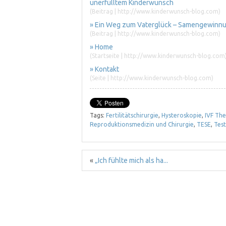
unerfülltem Kinderwunsch
(Beitrag | http://www.kinderwunsch-blog.com)
» Ein Weg zum Vaterglück – Samengewinnu
(Beitrag | http://www.kinderwunsch-blog.com)
» Home
(Startseite | http://www.kinderwunsch-blog.com
» Kontakt
(Seite | http://www.kinderwunsch-blog.com)
Tags:
Fertilitätschirurgie
,
Hysteroskopie
,
IVF The
Reproduktionsmedizin und Chirurgie
,
TESE
,
Test
«
„Ich fühlte mich als ha...