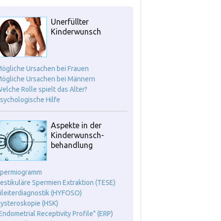
Unerfüllter
Kinderwunsch
Mögliche Ursachen bei Frauen
Mögliche Ursachen bei Männern
Welche Rolle spielt das Alter?
Psychologische Hilfe
Aspekte in der
Kinderwunsch-
behandlung
Spermiogramm
Testikuläre Spermien Extraktion (TESE)
Eileiterdiagnostik (HYFOSO)
Hysteroskopie (HSK)
"Endometrial Receptivity Profile" (ERP)