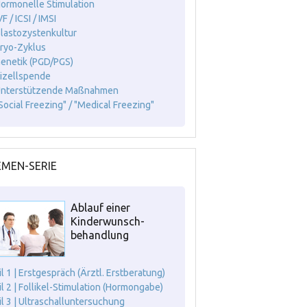
Hormonelle Stimulation
VF / ICSI / IMSI
Blastozystenkultur
Kryo-Zyklus
Genetik (PGD/PGS)
Eizellspende
Unterstützende Maßnahmen
"Social Freezing" / "Medical Freezing"
MEN-SERIE
Ablauf einer
Kinderwunsch-
behandlung
il 1 | Erstgespräch (Ärztl. Erstberatung)
il 2 | Follikel-Stimulation (Hormongabe)
il 3 | Ultraschalluntersuchung