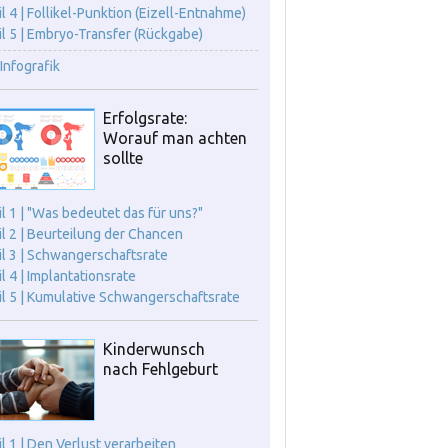
il 4 | Follikel-Punktion (Eizell-Entnahme)
il 5 | Embryo-Transfer (Rückgabe)
Infografik
Erfolgsrate:
Worauf man achten
sollte
il 1 | "Was bedeutet das für uns?"
il 2 | Beurteilung der Chancen
il 3 | Schwangerschaftsrate
il 4 | Implantationsrate
il 5 | Kumulative Schwangerschaftsrate
Kinderwunsch
nach Fehlgeburt
il 1 | Den Verlust verarbeiten