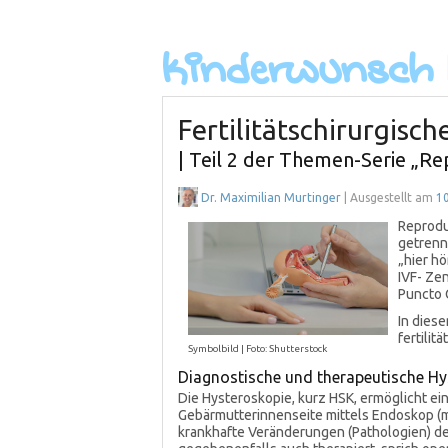
Fertilitätschirurgisch
| Teil 2 der Themen-Serie „R
Dr. Maximilian Murtinger
| Ausgestellt am
10
Reprodu
getrenn
„hier hö
IVF- Zen
Puncto C
In diese
fertili
Symbolbild | Foto: Shutterstock
Diagnostische und therapeutische Hy
Die Hysteroskopie, kurz HSK, ermöglicht ei
Gebärmutterinnenseite mittels Endoskop (me
krankhafte Veränderungen (Pathologien) d