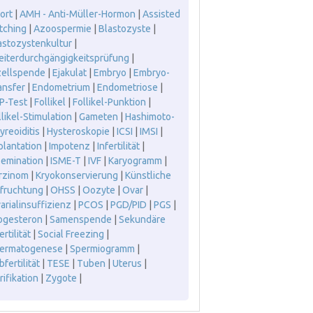
ort
|
AMH - Anti-Müller-Hormon
|
Assisted
tching
|
Azoospermie
|
Blastozyste
|
astozystenkultur
|
leiterdurchgängigkeitsprüfung
|
zellspende
|
Ejakulat
|
Embryo
|
Embryo-
ansfer
|
Endometrium
|
Endometriose
|
P-Test
|
Follikel
|
Follikel-Punktion
|
llikel-Stimulation
|
Gameten
|
Hashimoto-
yreoiditis
|
Hysteroskopie
|
ICSI
|
IMSI
|
plantation
|
Impotenz
|
Infertilität
|
semination
|
ISME-T
|
IVF
|
Karyogramm
|
rzinom
|
Kryokonservierung
|
Künstliche
fruchtung
|
OHSS
|
Oozyte
|
Ovar
|
arialinsuffizienz
|
PCOS
|
PGD/PID
|
PGS
|
ogesteron
|
Samenspende
|
Sekundäre
ertilität
|
Social Freezing
|
ermatogenese
|
Spermiogramm
|
fertilität
|
TESE
|
Tuben
|
Uterus
|
rifikation
|
Zygote
|