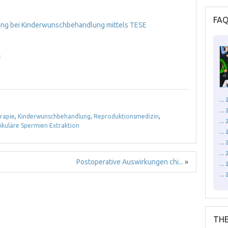
FA
ng bei Kinderwunschbehandlung mittels TESE
)
..
..
rapie
,
Kinderwunschbehandlung
,
Reproduktionsmedizin
,
..
ikuläre Spermien Extraktion
...
..
..
Postoperative Auswirkungen chi...
»
..
..
THE