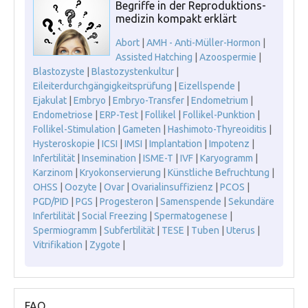
Begriffe in der Reproduktions-
medizin kompakt erklärt
Abort
|
AMH - Anti-Müller-Hormon
|
Assisted Hatching
|
Azoospermie
|
Blastozyste
|
Blastozystenkultur
|
Eileiterdurchgängigkeitsprüfung
|
Eizellspende
|
Ejakulat
|
Embryo
|
Embryo-Transfer
|
Endometrium
|
Endometriose
|
ERP-Test
|
Follikel
|
Follikel-Punktion
|
Follikel-Stimulation
|
Gameten
|
Hashimoto-Thyreoiditis
|
Hysteroskopie
|
ICSI
|
IMSI
|
Implantation
|
Impotenz
|
Infertilität
|
Insemination
|
ISME-T
|
IVF
|
Karyogramm
|
Karzinom
|
Kryokonservierung
|
Künstliche Befruchtung
|
OHSS
|
Oozyte
|
Ovar
|
Ovarialinsuffizienz
|
PCOS
|
PGD/PID
|
PGS
|
Progesteron
|
Samenspende
|
Sekundäre
Infertilität
|
Social Freezing
|
Spermatogenese
|
Spermiogramm
|
Subfertilität
|
TESE
|
Tuben
|
Uterus
|
Vitrifikation
|
Zygote
|
FAQ