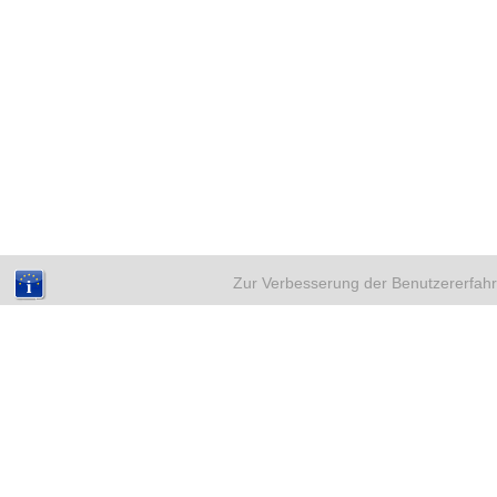
Zur Verbesserung der Benutzererfahr
NEUE BEITRÄGE
A
Weihnachten mit Kinderwunsch –
sicher durch eine emotionale Zeit
18. Dezember 2025
Eileiterentzündung und
Kinderwunsch – Was du wissen
solltest
4. Dezember 2025