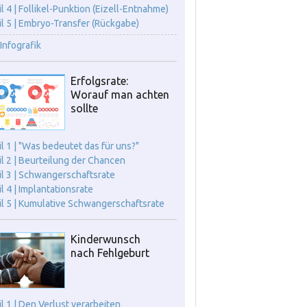
il 4 | Follikel-Punktion (Eizell-Entnahme)
il 5 | Embryo-Transfer (Rückgabe)
Infografik
Erfolgsrate:
Worauf man achten
sollte
il 1 | "Was bedeutet das für uns?"
il 2 | Beurteilung der Chancen
il 3 | Schwangerschaftsrate
il 4 | Implantationsrate
il 5 | Kumulative Schwangerschaftsrate
Kinderwunsch
nach Fehlgeburt
il 1 | Den Verlust verarbeiten