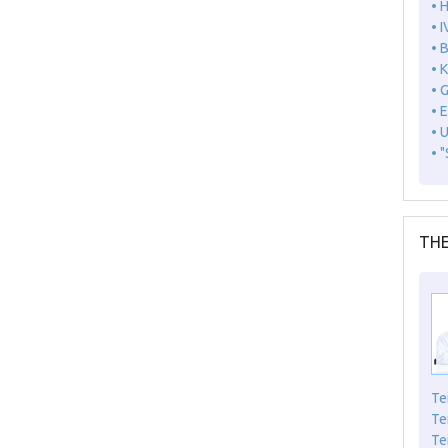
• 
• I
• 
• 
• 
• 
• 
• 
THE
Te
Te
Te