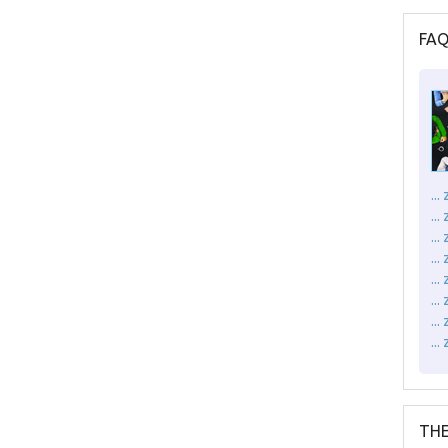
FA
..
..
..
...
..
..
..
..
THE