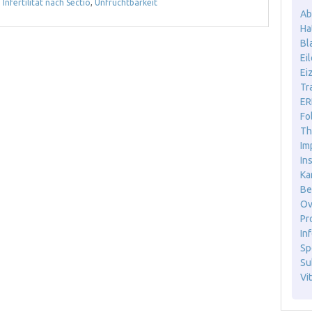
Infertilität nach Sectio
,
Unfruchtbarkeit
Ab
Ha
Bl
Ei
Ei
Tr
ER
Fo
Th
Im
In
Ka
Be
Ov
Pr
Inf
Sp
Sub
Vit