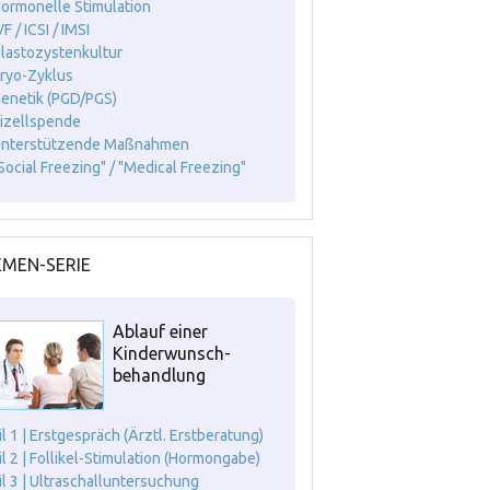
Hormonelle Stimulation
VF / ICSI / IMSI
Blastozystenkultur
Kryo-Zyklus
Genetik (PGD/PGS)
Eizellspende
Unterstützende Maßnahmen
"Social Freezing" / "Medical Freezing"
MEN-SERIE
Ablauf einer
Kinderwunsch-
behandlung
il 1 | Erstgespräch (Ärztl. Erstberatung)
il 2 | Follikel-Stimulation (Hormongabe)
il 3 | Ultraschalluntersuchung