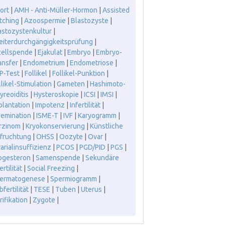
ort
|
AMH - Anti-Müller-Hormon
|
Assisted
tching
|
Azoospermie
|
Blastozyste
|
astozystenkultur
|
leiterdurchgängigkeitsprüfung
|
zellspende
|
Ejakulat
|
Embryo
|
Embryo-
ansfer
|
Endometrium
|
Endometriose
|
P-Test
|
Follikel
|
Follikel-Punktion
|
llikel-Stimulation
|
Gameten
|
Hashimoto-
yreoiditis
|
Hysteroskopie
|
ICSI
|
IMSI
|
plantation
|
Impotenz
|
Infertilität
|
semination
|
ISME-T
|
IVF
|
Karyogramm
|
rzinom
|
Kryokonservierung
|
Künstliche
fruchtung
|
OHSS
|
Oozyte
|
Ovar
|
arialinsuffizienz
|
PCOS
|
PGD/PID
|
PGS
|
ogesteron
|
Samenspende
|
Sekundäre
ertilität
|
Social Freezing
|
ermatogenese
|
Spermiogramm
|
fertilität
|
TESE
|
Tuben
|
Uterus
|
rifikation
|
Zygote
|