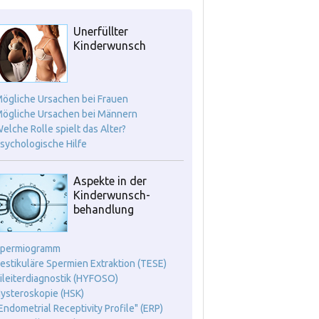
Unerfüllter
Kinderwunsch
Mögliche Ursachen bei Frauen
Mögliche Ursachen bei Männern
Welche Rolle spielt das Alter?
Psychologische Hilfe
Aspekte in der
Kinderwunsch-
behandlung
Spermiogramm
Testikuläre Spermien Extraktion (TESE)
Eileiterdiagnostik (HYFOSO)
Hysteroskopie (HSK)
"Endometrial Receptivity Profile" (ERP)