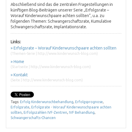
Abschließend sind das die zentralen Fragestellungen in
künftigen Blog-Beiträgen unserer Serie „Erfolgsrate –
Worauf Kinderwunschpaare achten sollten“, u.a. zu
folgenden Themen: Schwangerschaftsrate, Kumulative
Schwangerschaftsrate, Implantationsrate.
Links:
» Erfolgsrate – Worauf Kinderwunschpaare achten sollten
(Themen-Serie | http://www.kinderwunsch-blog.com)
» Home
(Startseite | http://www.kinderwunsch-blog.com)
» Kontakt
(Seite | http://www.kinderwunsch-blog.com)
Tags:
Erfolg Kinderwunschbehandlung
,
Erfolgsprognose
,
Erfolgsrate
,
Erfolgsrate - Worauf Kinderwunschpaare achten
sollten
,
Erfolgszahlen IVF-Zentren
,
IVF Behandlung
,
Schwangerschafts-Chancen