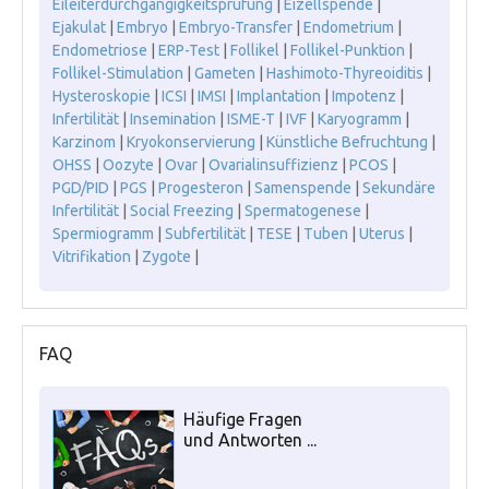
Eileiterdurchgängigkeitsprüfung
|
Eizellspende
|
Ejakulat
|
Embryo
|
Embryo-Transfer
|
Endometrium
|
Endometriose
|
ERP-Test
|
Follikel
|
Follikel-Punktion
|
Follikel-Stimulation
|
Gameten
|
Hashimoto-Thyreoiditis
|
Hysteroskopie
|
ICSI
|
IMSI
|
Implantation
|
Impotenz
|
Infertilität
|
Insemination
|
ISME-T
|
IVF
|
Karyogramm
|
Karzinom
|
Kryokonservierung
|
Künstliche Befruchtung
|
OHSS
|
Oozyte
|
Ovar
|
Ovarialinsuffizienz
|
PCOS
|
PGD/PID
|
PGS
|
Progesteron
|
Samenspende
|
Sekundäre
Infertilität
|
Social Freezing
|
Spermatogenese
|
Spermiogramm
|
Subfertilität
|
TESE
|
Tuben
|
Uterus
|
Vitrifikation
|
Zygote
|
FAQ
Häufige Fragen
und Antworten ...