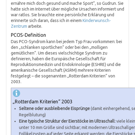
ernähre mich doch gesund und mache Sport“, so Gudrun. Sie
hatte sich im Internet über mögliche Ursachen informiert und
war ratlos. Sie brauchte eine persönliche Erklärung und
erinnerte sich daran, dass ich in einem
Kinderwunsch-
Zentrum
arbeite.
PCOS-Definition
Das PCO-Syndrom kann bei jedem Typ Frau vorkommen: bei
den „schlanken sportlichen“ oder bei den „molligen
gemütlichen“. Um dieses vielschichtige Syndrom zu
definieren, haben die Europäische Gesellschaft für
Reproduktionsmedizin und Endokrinologie (ESHRE) und die
amerikanische Gesellschaft (ASRM) mehrere Kriterien
festgelegt – die sogenannten „Rotterdam Kriterien“ von
2003.
„Rotterdam Kriterien“ 2003
Seltene oder ausbleibende Eisprünge
(damit einhergehend, s
Regelblutung)
Eine typische Struktur der Eierstöcke im Ultraschall:
viele klei
unter 10 mm Größe sind sichtbar; mit modernen Ultraschallge
Follikelzysten auf jeder Seite erkannt werden; die Eierstöcke