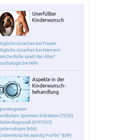
Unerfüllter
Kinderwunsch
Mögliche Ursachen bei Frauen
Mögliche Ursachen bei Männern
Welche Rolle spielt das Alter?
Psychologische Hilfe
Aspekte in der
Kinderwunsch-
behandlung
Spermiogramm
Testikuläre Spermien Extraktion (TESE)
Eileiterdiagnostik (HYFOSO)
Hysteroskopie (HSK)
"Endometrial Receptivity Profile" (ERP)