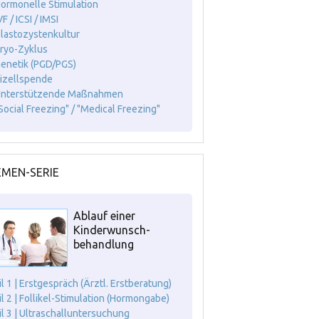
Hormonelle Stimulation
VF / ICSI / IMSI
Blastozystenkultur
Kryo-Zyklus
Genetik (PGD/PGS)
Eizellspende
Unterstützende Maßnahmen
"Social Freezing" / "Medical Freezing"
MEN-SERIE
Ablauf einer
Kinderwunsch-
behandlung
il 1 | Erstgespräch (Ärztl. Erstberatung)
il 2 | Follikel-Stimulation (Hormongabe)
il 3 | Ultraschalluntersuchung