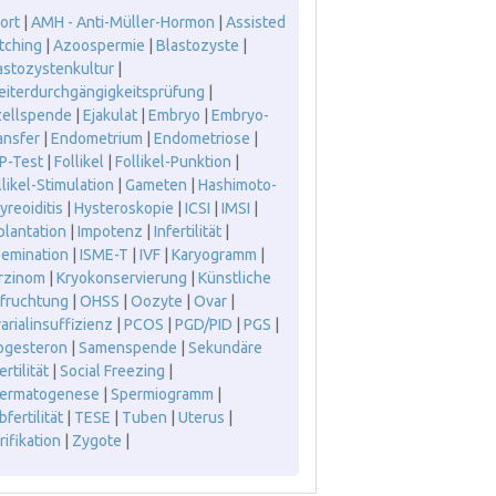
ort
|
AMH - Anti-Müller-Hormon
|
Assisted
tching
|
Azoospermie
|
Blastozyste
|
astozystenkultur
|
leiterdurchgängigkeitsprüfung
|
zellspende
|
Ejakulat
|
Embryo
|
Embryo-
ansfer
|
Endometrium
|
Endometriose
|
P-Test
|
Follikel
|
Follikel-Punktion
|
llikel-Stimulation
|
Gameten
|
Hashimoto-
yreoiditis
|
Hysteroskopie
|
ICSI
|
IMSI
|
plantation
|
Impotenz
|
Infertilität
|
semination
|
ISME-T
|
IVF
|
Karyogramm
|
rzinom
|
Kryokonservierung
|
Künstliche
fruchtung
|
OHSS
|
Oozyte
|
Ovar
|
arialinsuffizienz
|
PCOS
|
PGD/PID
|
PGS
|
ogesteron
|
Samenspende
|
Sekundäre
ertilität
|
Social Freezing
|
ermatogenese
|
Spermiogramm
|
fertilität
|
TESE
|
Tuben
|
Uterus
|
rifikation
|
Zygote
|