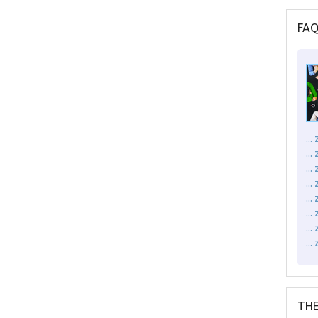
FA
..
..
..
...
..
..
..
..
THE