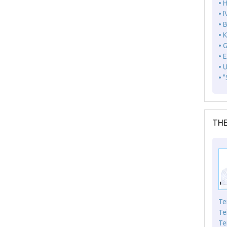
• 
• I
• 
• 
• 
• 
• 
• 
THE
Te
Te
Te