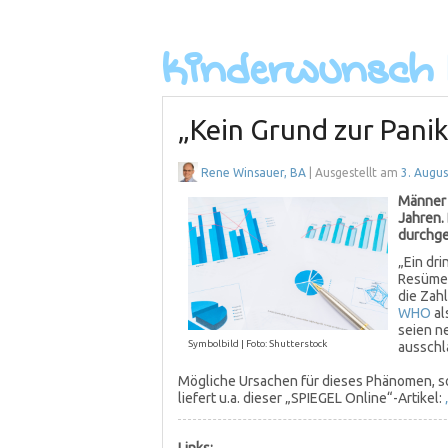
„Kein Grund zur Panik
Rene Winsauer, BA
| Ausgestellt am
3. Augu
Männer 
Jahren.
durchge
„Ein dr
Resümee
die Zah
WHO
al
seien n
Symbolbild | Foto: Shutterstock
ausschl
Mögliche Ursachen für dieses Phänomen, s
liefert u.a. dieser „SPIEGEL Online“-Artikel:
Links: