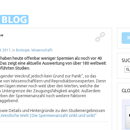
“
st 2017
, in
Biologie
,
Wissenschaft
.
haben heute offenbar weniger Spermien als noch vor 40
SU
 Das zeigt eine aktuelle Auswertung von über 180 weltweit
führten Studien.
ingender Weckruf, jedoch kein Grund zur Panik“, so das
 von Wissenschaftlern und Reproduktionsexperten. Denn
len lägen immer noch weit über den Werten, welche die
GL
s Untergrenze der Zeugungsfähigkeit angibt. Außerdem
eben der Spermienanzahl noch weitere Faktoren
aggebend.
owie Details und Hintergründe zu den Studienergebnissen
„Westliche Welt | Die Spermienanzahl sinkt und sinkt“