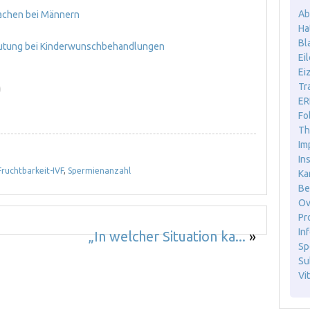
Ab
sachen bei Männern
Ha
Bl
deutung bei Kinderwunschbehandlungen
Ei
Ei
Tr
)
ER
Fo
Th
Im
In
ruchtbarkeit-IVF
,
Spermienanzahl
Ka
Be
Ov
Pr
Inf
„In welcher Situation ka...
»
Sp
Sub
Vit