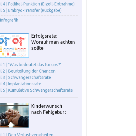
il 4 | Follikel-Punktion (Eizell-Entnahme)
il 5 | Embryo-Transfer (Rückgabe)
Infografik
Erfolgsrate:
Worauf man achten
sollte
il 1 | "Was bedeutet das für uns?"
il 2 | Beurteilung der Chancen
il 3 | Schwangerschaftsrate
il 4 | Implantationsrate
il 5 | Kumulative Schwangerschaftsrate
Kinderwunsch
nach Fehlgeburt
il 1 | Den Verlust verarbeiten