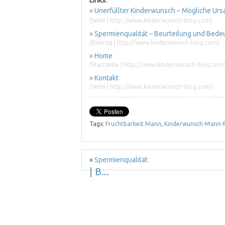
» Unerfüllter Kinderwunsch – Mögliche Ur
(Seite | http://www.kinderwunsch-blog.com)
» Spermienqualität – Beurteilung und Be
(Beitrag | http://www.kinderwunsch-blog.com)
» Home
(Startseite | http://www.kinderwunsch-blog.com
» Kontakt
(Seite | http://www.kinderwunsch-blog.com)
Tags:
Fruchtbarkeit Mann
,
Kinderwunsch-Mann-F
«
Spermienqualität
| B...