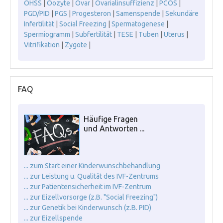
OHSS
|
Oozyte
|
Ovar
|
Ovarialinsuffizienz
|
PCOS
|
PGD/PID
|
PGS
|
Progesteron
|
Samenspende
|
Sekundäre
Infertilität
|
Social Freezing
|
Spermatogenese
|
Spermiogramm
|
Subfertilität
|
TESE
|
Tuben
|
Uterus
|
Vitrifikation
|
Zygote
|
FAQ
Häufige Fragen
und Antworten ...
... zum Start einer Kinderwunschbehandlung
... zur Leistung u. Qualität des IVF-Zentrums
... zur Patientensicherheit im IVF-Zentrum
... zur Eizellvorsorge (z.B. "Social Freezing")
... zur Genetik bei Kinderwunsch (z.B. PID)
... zur Eizellspende