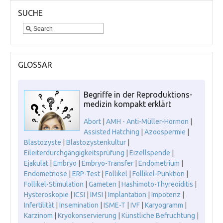
SUCHE
GLOSSAR
Begriffe in der Reproduktions-
medizin kompakt erklärt
Abort
|
AMH - Anti-Müller-Hormon
|
Assisted Hatching
|
Azoospermie
|
Blastozyste
|
Blastozystenkultur
|
Eileiterdurchgängigkeitsprüfung
|
Eizellspende
|
Ejakulat
|
Embryo
|
Embryo-Transfer
|
Endometrium
|
Endometriose
|
ERP-Test
|
Follikel
|
Follikel-Punktion
|
Follikel-Stimulation
|
Gameten
|
Hashimoto-Thyreoiditis
|
Hysteroskopie
|
ICSI
|
IMSI
|
Implantation
|
Impotenz
|
Infertilität
|
Insemination
|
ISME-T
|
IVF
|
Karyogramm
|
Karzinom
|
Kryokonservierung
|
Künstliche Befruchtung
|