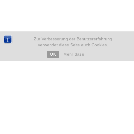
Zur Verbesserung der Benutzererfahrung
verwendet diese Seite auch Cookies.
OK
Mehr dazu
NEUE BEITRÄGE
Weihnachten mit Kinderwunsch – sicher durch eine
emotionale Zeit
18. Dezember 2025
Eileiterentzündung und Kinderwunsch – Was du wissen
solltest
4. Dezember 2025
ARCHIV
➜ 2019
➜ 2018
➜ 2017