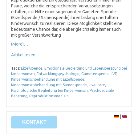
Reproduktionsmedizin etablierten, versuchen immer mehr
Paare, welche die entsprechenden Voraussetzungen
erfüllen, mit Hilfe einer sogenannten Gameten-Spende
(Eizellspende / Samenspende) ihren bislang unerfüllten
Kinderwunsch zu realisieren. Diese Möglichkeit stellt eine
bedeutsame Chance dar, die aber gleichzeitig immer auch
mit großer Verantwortung
(More)…
Artikel lesen
Tags:
Eizellspende
,
Emotionale Begleitung und Lebensberatung bei
Kinderwunsch
,
Entwicklungspsychologie
,
Gametenspende
,
IVF
,
Kinderwunschbehandlung mit Eizellspende
,
Kinderwunschbehandlung mit Samenspende
,
kiwu.care
,
Psychologische Begleitung bei Kinderwunsch
,
Psychosoziale
Beratung
,
Reproduktionsmedizin
|
KONTAKT