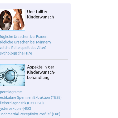
Unerfüllter
Kinderwunsch
Mögliche Ursachen bei Frauen
Mögliche Ursachen bei Männern
Welche Rolle spielt das Alter?
Psychologische Hilfe
Aspekte in der
Kinderwunsch-
behandlung
Spermiogramm
Testikuläre Spermien Extraktion (TESE)
Eileiterdiagnostik (HYFOSO)
Hysteroskopie (HSK)
"Endometrial Receptivity Profile" (ERP)