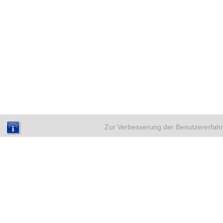
Zur Verbesserung der Benutzererfahr
NEUE BEITRÄGE
A
Weihnachten mit Kinderwunsch –
sicher durch eine emotionale Zeit
18. Dezember 2025
Eileiterentzündung und
Kinderwunsch – Was du wissen
solltest
4. Dezember 2025