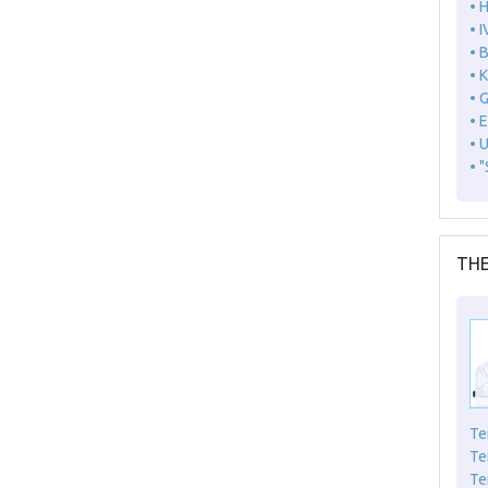
• 
• I
• 
• 
• 
• 
• 
• 
THE
Te
Te
Te