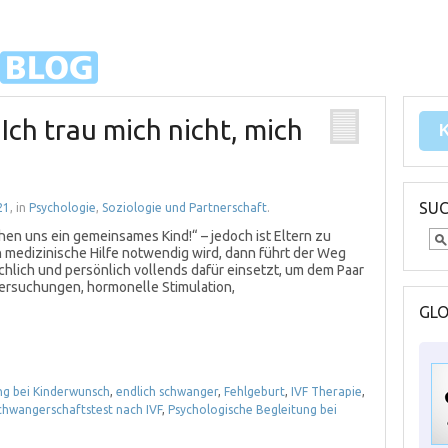
Ich trau mich nicht, mich
SU
21
, in
Psychologie
,
Soziologie und Partnerschaft
.
hen uns ein gemeinsames Kind!“ – jedoch ist Eltern zu
 medizinische Hilfe notwendig wird, dann führt der Weg
fachlich und persönlich vollends dafür einsetzt, um dem Paar
ersuchungen, hormonelle Stimulation,
GL
ng bei Kinderwunsch
,
endlich schwanger
,
Fehlgeburt
,
IVF Therapie
,
Schwangerschaftstest nach IVF
,
Psychologische Begleitung bei