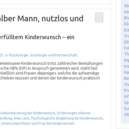
Ab
Ha
halber Mann, nutzlos und
Bl
Ei
Ei
erfülltem Kinderwunsch – ein
Tr
ER
Fo
Th
21
, in
Psychologie
,
Soziologie und Partnerschaft
.
Im
 gemeinsame Kinderwunsch trotz zahlreicher Bemühungen
In
nische Hilfe (IVF) in Anspruch genommen wird, steht fast
Ka
hließlich sind Frauen diejenigen, welche die aufwendige
rchleben müssen und denen der Kinderwunsch praktisch
Be
Ov
Pr
Inf
Sp
Sub
 Lebensberatung bei Kinderwunsch
,
Erfahrungen Männer
Vit
andlung
,
kiwu.care
,
Psychologische Begleitung bei Kinderwunsch
,
,
Unterschied Mann und Frau bei Kinderwunsch