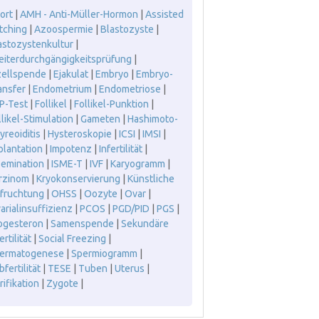
ort
|
AMH - Anti-Müller-Hormon
|
Assisted
tching
|
Azoospermie
|
Blastozyste
|
astozystenkultur
|
leiterdurchgängigkeitsprüfung
|
zellspende
|
Ejakulat
|
Embryo
|
Embryo-
ansfer
|
Endometrium
|
Endometriose
|
P-Test
|
Follikel
|
Follikel-Punktion
|
llikel-Stimulation
|
Gameten
|
Hashimoto-
yreoiditis
|
Hysteroskopie
|
ICSI
|
IMSI
|
plantation
|
Impotenz
|
Infertilität
|
semination
|
ISME-T
|
IVF
|
Karyogramm
|
rzinom
|
Kryokonservierung
|
Künstliche
fruchtung
|
OHSS
|
Oozyte
|
Ovar
|
arialinsuffizienz
|
PCOS
|
PGD/PID
|
PGS
|
ogesteron
|
Samenspende
|
Sekundäre
ertilität
|
Social Freezing
|
ermatogenese
|
Spermiogramm
|
fertilität
|
TESE
|
Tuben
|
Uterus
|
rifikation
|
Zygote
|