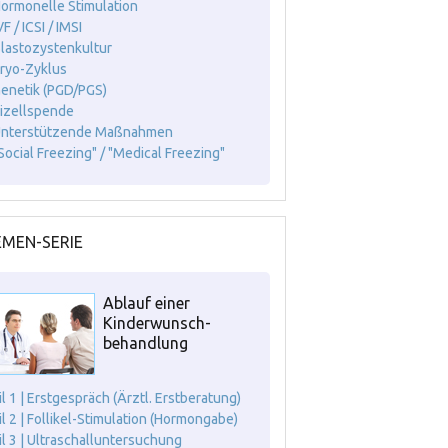
Hormonelle Stimulation
VF / ICSI / IMSI
Blastozystenkultur
Kryo-Zyklus
Genetik (PGD/PGS)
Eizellspende
Unterstützende Maßnahmen
"Social Freezing" / "Medical Freezing"
MEN-SERIE
Ablauf einer
Kinderwunsch-
behandlung
il 1 | Erstgespräch (Ärztl. Erstberatung)
il 2 | Follikel-Stimulation (Hormongabe)
il 3 | Ultraschalluntersuchung