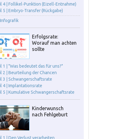
il 4 | Follikel-Punktion (Eizell-Entnahme)
il 5 | Embryo-Transfer (Rückgabe)
Infografik
Erfolgsrate:
Worauf man achten
sollte
il 1 | "Was bedeutet das für uns?"
il 2 | Beurteilung der Chancen
il 3 | Schwangerschaftsrate
il 4 | Implantationsrate
il 5 | Kumulative Schwangerschaftsrate
Kinderwunsch
nach Fehlgeburt
il 1 | Den Verlust verarbeiten