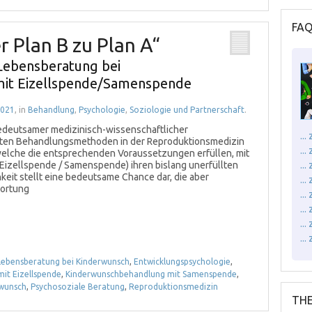
FA
r Plan B zu Plan A“
Lebensberatung bei
it Eizellspende/Samenspende
2021
, in
Behandlung
,
Psychologie
,
Soziologie und Partnerschaft
.
bedeutsamer medizinisch-wissenschaftlicher
..
ierten Behandlungsmethoden in der Reproduktionsmedizin
..
welche die entsprechenden Voraussetzungen erfüllen, mit
izellspende / Samenspende) ihren bislang unerfüllten
..
keit stellt eine bedeutsame Chance dar, die aber
...
wortung
..
..
..
..
Lebensberatung bei Kinderwunsch
,
Entwicklungspsychologie
,
it Eizellspende
,
Kinderwunschbehandlung mit Samenspende
,
rwunsch
,
Psychosoziale Beratung
,
Reproduktionsmedizin
THE