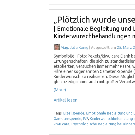
„Plötzlich wurde unse
| Emotionale Begleitung und 
Kinderwunschbehandlungen m
Mag. Julia König
| Ausgestellt am
25. März 
Symbolbild | Foto: Pexels/kiwu.care Dank 
Errungenschaften, die sich zu standardis
etablierten, versuchen immer mehr Paare, 
Hilfe einer sogenannten Gameten-Spende (E
Kinderwunsch zu realisieren. Diese Möglich
gleichzeitig immer auch mit großer Verant
(More)…
Artikel lesen
Tags:
Eizellspende
,
Emotionale Begleitung und 
Gametenspende
,
IVF
,
Kinderwunschbehandlung m
kiwu.care
,
Psychologische Begleitung bei Kinde