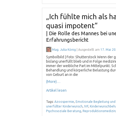
„Ich fühlte mich als 
quasi impotent“
| Die Rolle des Mannes bei un
Erfahrungsbericht
Mag. Julia König
| Ausgestellt am
17. Mai 20
Symbolbild | Foto: Shutterstock Wenn der
bislang unerfüllt blieb und in Folge medizi
immer der weibliche Part im Mittelpunkt. Sc
Behandlung und körperliche Belastung du
von Geburt an in die
(More)…
Artikel lesen
Tags:
Azoospermie
,
Emotionale Begleitung und
unerfüllter Kinderwunsch
,
IVF
,
Kinderwunschbeh
Psychosoziale Beratung
,
Reproduktionsmedizin