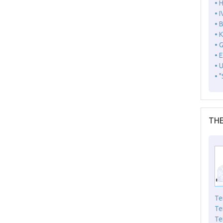
• 
• I
• 
• 
• 
• 
• 
• 
THE
Te
Te
Te