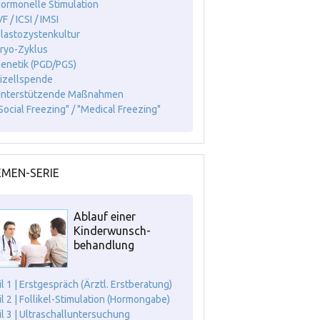
Hormonelle Stimulation
VF / ICSI / IMSI
Blastozystenkultur
Kryo-Zyklus
Genetik (PGD/PGS)
Eizellspende
Unterstützende Maßnahmen
"Social Freezing" / "Medical Freezing"
MEN-SERIE
Ablauf einer
Kinderwunsch-
behandlung
il 1 | Erstgespräch (Ärztl. Erstberatung)
il 2 | Follikel-Stimulation (Hormongabe)
il 3 | Ultraschalluntersuchung