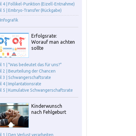
il 4 | Follikel-Punktion (Eizell-Entnahme)
il 5 | Embryo-Transfer (Rückgabe)
Infografik
Erfolgsrate:
Worauf man achten
sollte
il 1 | "Was bedeutet das für uns?"
il 2 | Beurteilung der Chancen
il 3 | Schwangerschaftsrate
il 4 | Implantationsrate
il 5 | Kumulative Schwangerschaftsrate
Kinderwunsch
nach Fehlgeburt
il 1 | Den Verlust verarbeiten