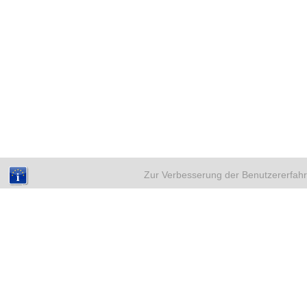
Zur Verbesserung der Benutzererfahr
NEUE BEITRÄGE
A
Weihnachten mit Kinderwunsch –
sicher durch eine emotionale Zeit
18. Dezember 2025
Eileiterentzündung und
Kinderwunsch – Was du wissen
solltest
4. Dezember 2025