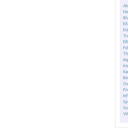
Ab
Ha
Bl
Ei
Ei
Tr
ER
Fo
Th
Im
In
Ka
Be
Ov
Pr
Inf
Sp
Sub
Vit