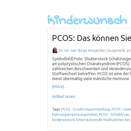
PCOS: Das können Sie
Dr. rer. nat. Birgit Wogatzky
| Ausgestellt a
Symbolbild| Foto: Shutterstock Schätzungen
am polyzystischen Ovarialsyndrom (PCOS). D
zahlreichen Beschwerden und Veränderung
Stoffwechsel betreffen. PCOS ist eine der 
meist übermäßig viele männliche Hormone
(More)…
Artikel lesen
Tags:
PCOS - Ernährungsumstellung
,
PCOS - Gew
Nahrungsergänzungsmittel
,
PCOS - Schilddrüse
,
Kinderwunsch
,
Unterstützende Maßnahmen bei