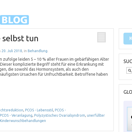
 selbst tun
m
20. Juli 2018
, in
Behandlung
.
 zufolge leiden 5 – 10 % aller Frauen im gebärfähigen Alter
SU
ieser komplizierte Begriff steht für eine Erkrankung mit
en, die sowohl das Hormonsystem, als auch den
häufigsten Ursachen für Unfruchtbarkeit. Betroffene haben
GL
ichtsreduktion
,
PCOS - Lebensstil
,
PCOS -
PCOS - Veranlagung
,
Polyzystisches Ovarialsyndrom
,
unerfüllter
 Kinderwunschbehandlungen