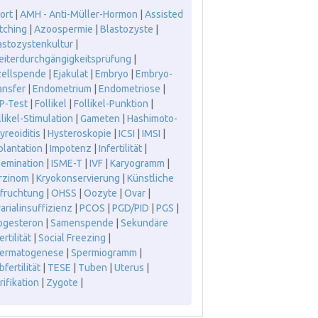
ort
|
AMH - Anti-Müller-Hormon
|
Assisted
tching
|
Azoospermie
|
Blastozyste
|
astozystenkultur
|
leiterdurchgängigkeitsprüfung
|
zellspende
|
Ejakulat
|
Embryo
|
Embryo-
ansfer
|
Endometrium
|
Endometriose
|
P-Test
|
Follikel
|
Follikel-Punktion
|
llikel-Stimulation
|
Gameten
|
Hashimoto-
yreoiditis
|
Hysteroskopie
|
ICSI
|
IMSI
|
plantation
|
Impotenz
|
Infertilität
|
semination
|
ISME-T
|
IVF
|
Karyogramm
|
rzinom
|
Kryokonservierung
|
Künstliche
fruchtung
|
OHSS
|
Oozyte
|
Ovar
|
arialinsuffizienz
|
PCOS
|
PGD/PID
|
PGS
|
ogesteron
|
Samenspende
|
Sekundäre
ertilität
|
Social Freezing
|
ermatogenese
|
Spermiogramm
|
fertilität
|
TESE
|
Tuben
|
Uterus
|
rifikation
|
Zygote
|