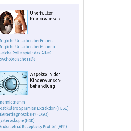
Unerfüllter
Kinderwunsch
Mögliche Ursachen bei Frauen
Mögliche Ursachen bei Männern
Welche Rolle spielt das Alter?
Psychologische Hilfe
Aspekte in der
Kinderwunsch-
behandlung
Spermiogramm
Testikuläre Spermien Extraktion (TESE)
Eileiterdiagnostik (HYFOSO)
Hysteroskopie (HSK)
"Endometrial Receptivity Profile" (ERP)