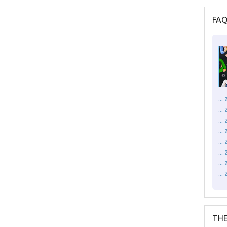
FA
..
..
..
...
..
..
..
..
THE