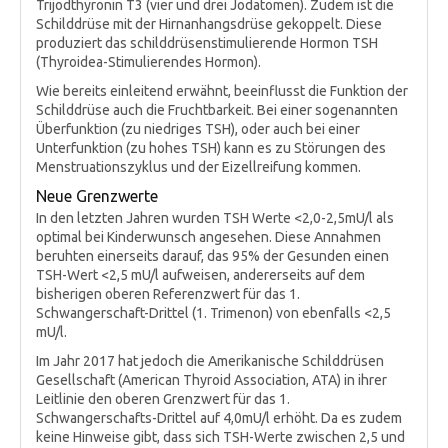
Trijodthyronin T3 (vier und drei Jodatomen). Zudem ist die
Schilddrüse mit der Hirnanhangsdrüse gekoppelt. Diese
produziert das schilddrüsenstimulierende Hormon TSH
(Thyroidea-Stimulierendes Hormon).
Wie bereits einleitend erwähnt, beeinflusst die Funktion der
Schilddrüse auch die Fruchtbarkeit. Bei einer sogenannten
Überfunktion (zu niedriges TSH), oder auch bei einer
Unterfunktion (zu hohes TSH) kann es zu Störungen des
Menstruationszyklus und der Eizellreifung kommen.
Neue Grenzwerte
In den letzten Jahren wurden TSH Werte <2,0-2,5mU/l als
optimal bei Kinderwunsch angesehen. Diese Annahmen
beruhten einerseits darauf, das 95% der Gesunden einen
TSH-Wert <2,5 mU/l aufweisen, andererseits auf dem
bisherigen oberen Referenzwert für das 1.
Schwangerschaft-Drittel (1. Trimenon) von ebenfalls <2,5
mU/l.
Im Jahr 2017 hat jedoch die Amerikanische Schilddrüsen
Gesellschaft (American Thyroid Association, ATA) in ihrer
Leitlinie den oberen Grenzwert für das 1.
Schwangerschafts-Drittel auf 4,0mU/l erhöht. Da es zudem
keine Hinweise gibt, dass sich TSH-Werte zwischen 2,5 und