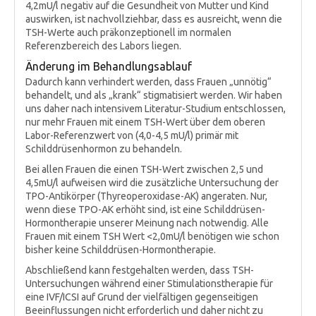
4,2mU/l negativ auf die Gesundheit von Mutter und Kind
auswirken, ist nachvollziehbar, dass es ausreicht, wenn die
TSH-Werte auch präkonzeptionell im normalen
Referenzbereich des Labors liegen.
Änderung im Behandlungsablauf
Dadurch kann verhindert werden, dass Frauen „unnötig“
behandelt, und als „krank“ stigmatisiert werden. Wir haben
uns daher nach intensivem Literatur-Studium entschlossen,
nur mehr Frauen mit einem TSH-Wert über dem oberen
Labor-Referenzwert von (4,0-4,5 mU/l) primär mit
Schilddrüsenhormon zu behandeln.
Bei allen Frauen die einen TSH-Wert zwischen 2,5 und
4,5mU/l aufweisen wird die zusätzliche Untersuchung der
TPO-Antikörper (Thyreoperoxidase-AK) angeraten. Nur,
wenn diese TPO-AK erhöht sind, ist eine Schilddrüsen-
Hormontherapie unserer Meinung nach notwendig. Alle
Frauen mit einem TSH Wert <2,0mU/l benötigen wie schon
bisher keine Schilddrüsen-Hormontherapie.
Abschließend kann festgehalten werden, dass TSH-
Untersuchungen während einer Stimulationstherapie für
eine IVF/ICSI auf Grund der vielfältigen gegenseitigen
Beeinflussungen nicht erforderlich und daher nicht zu