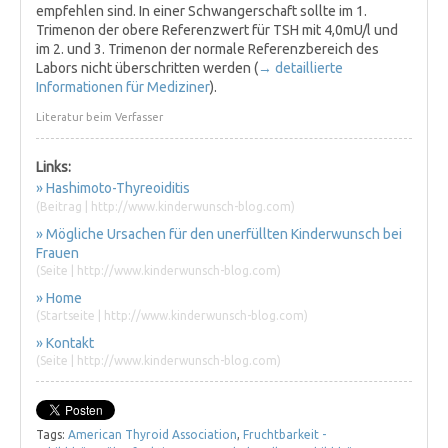
empfehlen sind. In einer Schwangerschaft sollte im 1.
Trimenon der obere Referenzwert für TSH mit 4,0mU/l und
im 2. und 3. Trimenon der normale Referenzbereich des
Labors nicht überschritten werden (
→ detaillierte
Informationen für Mediziner
).
Literatur beim Verfasser
Links:
» Hashimoto-Thyreoiditis
(Beitrag | http://www.kinderwunsch-blog.com)
» Mögliche Ursachen für den unerfüllten Kinderwunsch bei
Frauen
(Seite | http://www.kinderwunsch-blog.com)
» Home
(Startseite | http://www.kinderwunsch-blog.com)
» Kontakt
(Seite | http://www.kinderwunsch-blog.com)
Tags:
American Thyroid Association
,
Fruchtbarkeit -