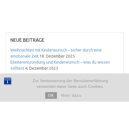
NEUE BEITRÄGE
Weihnachten mit Kinderwunsch – sicher durch eine
emotionale Zeit
18. Dezember 2025
Eileiterentzündung und Kinderwunsch – Was du wissen
solltest
4. Dezember 2025
ARCHIV
Zur Verbesserung der Benutzererfahrung
verwendet diese Seite auch Cookies.
➜ 2019
➜ 2018
OK
Mehr dazu
➜ 2017
➜ 2016
➜ 2015
➜ 2014
➜ 2013