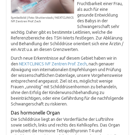
Fruchtbarkeit einer Frau,
als auch für eine
gesunde Entwicklung
Symbolbild | Foto: Shutterstock / NEXTCLINICS
des Babys in der
IVF Zentren Prof. Zech
Schwangerschaft sehr
wichtig. Daher gibt es bestimmte Leitlinien, welche die
Referenzbereiche des TSH-Werts festlegen. Zur Abklärung
und Behandlung der Schilddrüse orientiert sich eine Ärztin /
ein Arzt u.a. an diesen Grenzwerten.
Durch neue Erkenntnisse auf diesem Gebiet haben wir in
den
NEXTCLINICS IVF Zentren Prof. Zech
, nach genauer
Abwägung von internationalen Empfehlungen und Prüfung
der wissenschaftlichen Datenlage, unsere Vorgehensweise
entsprechend angepasst. Ziel ist es, möglichst wenige
Frauen „unnötig“ mit Schilddrüsenhormon zu behandeln,
ohne den Erfolg der Kinderwunschbehandlung zu
beeinträchtigen, oder eine Gefährdung für die nachfolgende
Schwangerschaft zu riskieren.
Das hormonelle Organ
Die Schilddrüse liegt an der Vorderfläche der Luftröhre
sowie seitlich, links und rechts des Kehlkopfes. Das Organ
produziert die Hormone Tetrajodthyronin T4 und