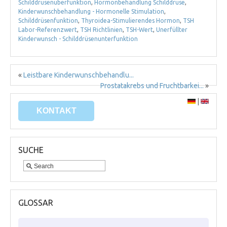
Schilddrüsenüberfunktion
,
Hormonbehandlung Schilddrüse
,
Kinderwunschbehandlung - Hormonelle Stimulation
,
Schilddrüsenfunktion
,
Thyroidea-Stimulierendes Hormon
,
TSH
Labor-Referenzwert
,
TSH Richtlinien
,
TSH-Wert
,
Unerfüllter
Kinderwunsch - Schilddrüsenunterfunktion
«
Leistbare Kinderwunschbehandlu...
Prostatakrebs und Fruchtbarkei...
»
|
KONTAKT
SUCHE
GLOSSAR