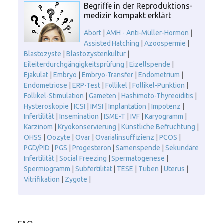
Begriffe in der Reproduktions-
medizin kompakt erklärt
Abort
|
AMH - Anti-Müller-Hormon
|
Assisted Hatching
|
Azoospermie
|
Blastozyste
|
Blastozystenkultur
|
Eileiterdurchgängigkeitsprüfung
|
Eizellspende
|
Ejakulat
|
Embryo
|
Embryo-Transfer
|
Endometrium
|
Endometriose
|
ERP-Test
|
Follikel
|
Follikel-Punktion
|
Follikel-Stimulation
|
Gameten
|
Hashimoto-Thyreoiditis
|
Hysteroskopie
|
ICSI
|
IMSI
|
Implantation
|
Impotenz
|
Infertilität
|
Insemination
|
ISME-T
|
IVF
|
Karyogramm
|
Karzinom
|
Kryokonservierung
|
Künstliche Befruchtung
|
OHSS
|
Oozyte
|
Ovar
|
Ovarialinsuffizienz
|
PCOS
|
PGD/PID
|
PGS
|
Progesteron
|
Samenspende
|
Sekundäre
Infertilität
|
Social Freezing
|
Spermatogenese
|
Spermiogramm
|
Subfertilität
|
TESE
|
Tuben
|
Uterus
|
Vitrifikation
|
Zygote
|