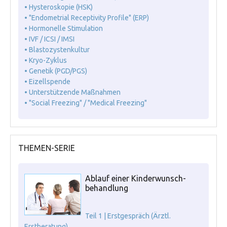
• Hysteroskopie (HSK)
• "Endometrial Receptivity Profile" (ERP)
• Hormonelle Stimulation
• IVF / ICSI / IMSI
• Blastozystenkultur
• Kryo-Zyklus
• Genetik (PGD/PGS)
• Eizellspende
• Unterstützende Maßnahmen
• "Social Freezing" / "Medical Freezing"
THEMEN-SERIE
Ablauf einer Kinderwunsch-
behandlung
Teil 1 | Erstgespräch (Ärztl.
Erstberatung)