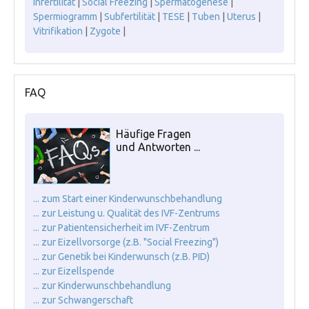
Infertilität
|
Social Freezing
|
Spermatogenese
|
Spermiogramm
|
Subfertilität
|
TESE
|
Tuben
|
Uterus
|
Vitrifikation
|
Zygote
|
FAQ
Häufige Fragen
und Antworten ...
... zum Start einer Kinderwunschbehandlung
... zur Leistung u. Qualität des IVF-Zentrums
... zur Patientensicherheit im IVF-Zentrum
... zur Eizellvorsorge (z.B. "Social Freezing")
... zur Genetik bei Kinderwunsch (z.B. PID)
... zur Eizellspende
... zur Kinderwunschbehandlung
... zur Schwangerschaft