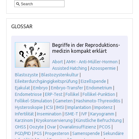
GLOSSAR
Begriffe in der Reproduktions-
medizin kompakt erklärt
Abort
|
AMH - Anti-Müller-Hormon
|
Assisted Hatching
|
Azoospermie
|
Blastozyste
|
Blastozystenkultur
|
Eileiterdurchgängigkeitsprüfung
|
Eizellspende
|
Ejakulat
|
Embryo
|
Embryo-Transfer
|
Endometrium
|
Endometriose
|
ERP-Test
|
Follikel
|
Follikel-Punktion
|
Follikel-Stimulation
|
Gameten
|
Hashimoto-Thyreoiditis
|
Hysteroskopie
|
ICSI
|
IMSI
|
Implantation
|
Impotenz
|
Infertilität
|
Insemination
|
ISME-T
|
IVF
|
Karyogramm
|
Karzinom
|
Kryokonservierung
|
Künstliche Befruchtung
|
OHSS
|
Oozyte
|
Ovar
|
Ovarialinsuffizienz
|
PCOS
|
PGD/PID
|
PGS
|
Progesteron
|
Samenspende
|
Sekundäre