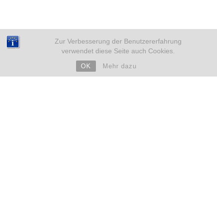
Zur Verbesserung der Benutzererfahrung
verwendet diese Seite auch Cookies.
OK
Mehr dazu
NEUE BEITRÄGE
Weihnachten mit Kinderwunsch – sicher durch eine
emotionale Zeit
18. Dezember 2025
Eileiterentzündung und Kinderwunsch – Was du wissen
solltest
4. Dezember 2025
ARCHIV
➜ 2019
➜ 2018
➜ 2017
➜ 2016
➜ 2015