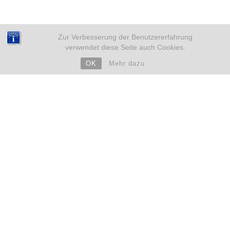
Zur Verbesserung der Benutzererfahrung
verwendet diese Seite auch Cookies.
OK
Mehr dazu
NEUE BEITRÄGE
Weihnachten mit Kinderwunsch – sicher durch eine
emotionale Zeit
18. Dezember 2025
Eileiterentzündung und Kinderwunsch – Was du wissen
solltest
4. Dezember 2025
ARCHIV
➜ 2019
➜ 2018
➜ 2017
➜ 2016
➜ 2015
➜ 2014