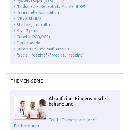
• Hysteroskopie (HSK)
• "Endometrial Receptivity Profile" (ERP)
• Hormonelle Stimulation
• IVF / ICSI / IMSI
• Blastozystenkultur
• Kryo-Zyklus
• Genetik (PGD/PGS)
• Eizellspende
• Unterstützende Maßnahmen
• "Social Freezing" / "Medical Freezing"
THEMEN-SERIE
Ablauf einer Kinderwunsch-
behandlung
Teil 1 | Erstgespräch (Ärztl.
Erstberatung)