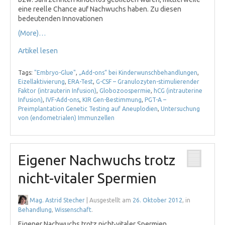
eine reelle Chance auf Nachwuchs haben. Zu diesen
bedeutenden Innovationen
(More)…
Artikel lesen
Tags:
"Embryo-Glue"
,
„Add-ons“ bei Kinderwunschbehandlungen
,
Eizellaktivierung
,
ERA-Test
,
G-CSF – Granulozyten-stimulierender
Faktor (intrauterin Infusion)
,
Globozoospermie
,
hCG (intrauterine
Infusion)
,
IVF-Add-ons
,
KIR Gen-Bestimmung
,
PGT-A –
Preimplantation Genetic Testing auf Aneuplodien
,
Untersuchung
von (endometrialen) Immunzellen
Eigener Nachwuchs trotz
nicht-vitaler Spermien
Mag. Astrid Stecher
| Ausgestellt am
26. Oktober 2012
, in
Behandlung
,
Wissenschaft
.
Eigener Nachwuchs trotz nicht-vitaler Spermien