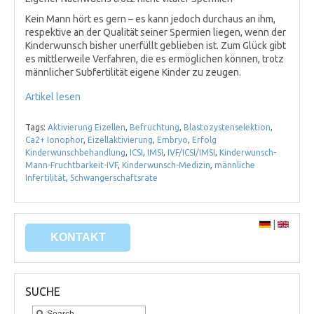
Kein Mann hört es gern – es kann jedoch durchaus an ihm,
respektive an der Qualität seiner Spermien liegen, wenn der
Kinderwunsch bisher unerfüllt geblieben ist. Zum Glück gibt
es mittlerweile Verfahren, die es ermöglichen können, trotz
männlicher Subfertilität eigene Kinder zu zeugen.
Artikel lesen
Tags:
Aktivierung Eizellen
,
Befruchtung
,
Blastozystenselektion
,
Ca2+ Ionophor
,
Eizellaktivierung
,
Embryo
,
Erfolg
Kinderwunschbehandlung
,
ICSI
,
IMSI
,
IVF/ICSI/IMSI
,
Kinderwunsch-
Mann-Fruchtbarkeit-IVF
,
Kinderwunsch-Medizin
,
männliche
Infertilität
,
Schwangerschaftsrate
|
KONTAKT
SUCHE