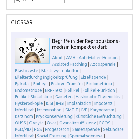
GLOSSAR
Begriffe in der Reproduktions-
medizin kompakt erklärt
Abort
|
AMH - Anti-Müller-Hormon
|
Assisted Hatching
|
Azoospermie
|
Blastozyste
|
Blastozystenkultur
|
Eileiterdurchgängigkeitsprüfung
|
Eizellspende
|
Ejakulat
|
Embryo
|
Embryo-Transfer
|
Endometrium
|
Endometriose
|
ERP-Test
|
Follikel
|
Follikel-Punktion
|
Follikel-Stimulation
|
Gameten
|
Hashimoto-Thyreoiditis
|
Hysteroskopie
|
ICSI
|
IMSI
|
Implantation
|
Impotenz
|
Infertilität
|
Insemination
|
ISME-T
|
IVF
|
Karyogramm
|
Karzinom
|
Kryokonservierung
|
Künstliche Befruchtung
|
OHSS
|
Oozyte
|
Ovar
|
Ovarialinsuffizienz
|
PCOS
|
PGD/PID
|
PGS
|
Progesteron
|
Samenspende
|
Sekundäre
Infertilität
|
Social Freezing
|
Spermatogenese
|