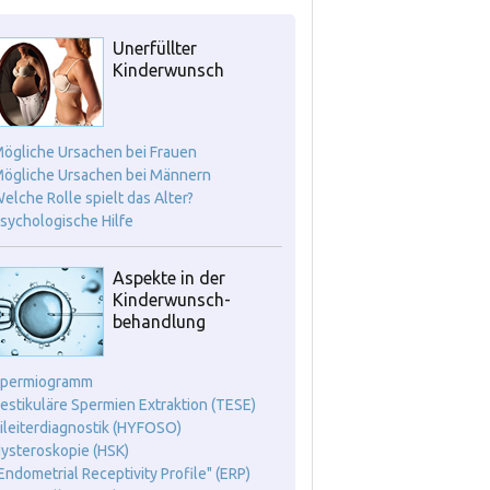
Unerfüllter
Kinderwunsch
Mögliche Ursachen bei Frauen
Mögliche Ursachen bei Männern
Welche Rolle spielt das Alter?
Psychologische Hilfe
Aspekte in der
Kinderwunsch-
behandlung
Spermiogramm
Testikuläre Spermien Extraktion (TESE)
Eileiterdiagnostik (HYFOSO)
Hysteroskopie (HSK)
"Endometrial Receptivity Profile" (ERP)