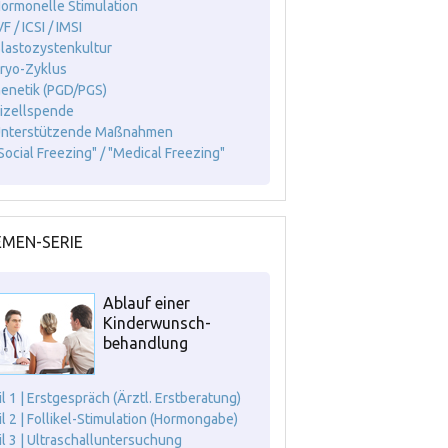
Hormonelle Stimulation
VF / ICSI / IMSI
Blastozystenkultur
Kryo-Zyklus
Genetik (PGD/PGS)
Eizellspende
Unterstützende Maßnahmen
"Social Freezing" / "Medical Freezing"
MEN-SERIE
Ablauf einer
Kinderwunsch-
behandlung
il 1 | Erstgespräch (Ärztl. Erstberatung)
il 2 | Follikel-Stimulation (Hormongabe)
il 3 | Ultraschalluntersuchung