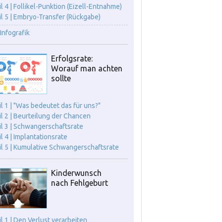
il 4 | Follikel-Punktion (Eizell-Entnahme)
il 5 | Embryo-Transfer (Rückgabe)
Infografik
Erfolgsrate:
Worauf man achten
sollte
il 1 | "Was bedeutet das für uns?"
il 2 | Beurteilung der Chancen
il 3 | Schwangerschaftsrate
il 4 | Implantationsrate
il 5 | Kumulative Schwangerschaftsrate
Kinderwunsch
nach Fehlgeburt
il 1 | Den Verlust verarbeiten