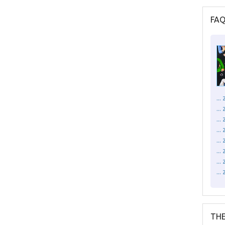
FA
..
..
..
...
..
..
..
..
THE