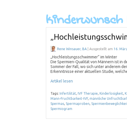
„Hochleistungsschwi
Rene Winsauer, BA
| Ausgestellt am
16. Mär
„Hochleistungsschwimmer“ im Winter
Die Spermien-Qualität von Männern ist in d
Sommer der Fall, wo sich unter anderem der
Erkenntnisse einer aktuellen Studie, welch
Artikel lesen
Tags:
Infertilität
,
IVF Therapie
,
Kinderlosigkeit
,
K
Mann-Fruchtbarkeit-IVF
,
männliche Unfruchtbar
Spermas
,
Spermaproben
,
Spermienbeweglichkei
Spermiogram