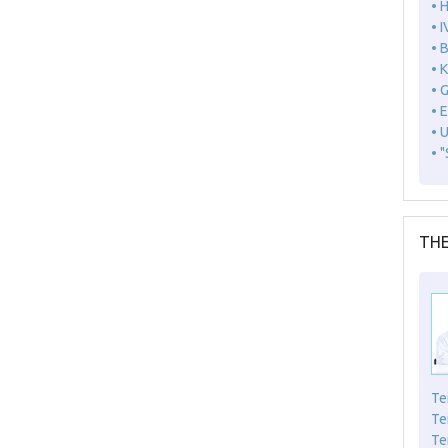
• 
• I
• 
• 
• 
• 
• 
• 
THE
Te
Te
Te