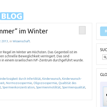
mmer“ im Winter
z 2013
, in
Wissenschaft
.
SU
er Regel im Winter am Höchsten. Das Gegenteil ist im
en schnelle Beweglichkeit verringert. Das sind
e in einem israelischen IVF-Zentrum durchgeführt wurde.
GL
inderlosigkeit durch Infertilität
,
Kinderwunsch
,
Kinderwunsch-
keit
,
Normozoospermie
,
Oligozoospermie
,
Qualtität des
t
,
Spermienkonzentration
,
Spermienmotilität
,
Spermienqualität
,