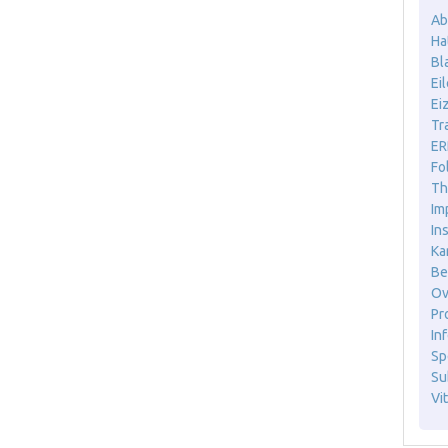
Ab
Ha
Bl
Ei
Ei
Tr
ER
Fo
Th
Im
In
Ka
Be
Ov
Pr
Inf
Sp
Sub
Vit