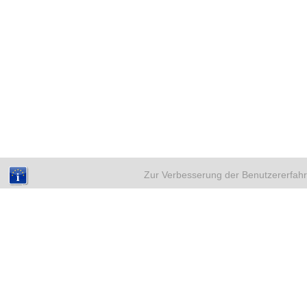
Zur Verbesserung der Benutzererfahr
NEUE BEITRÄGE
A
Weihnachten mit Kinderwunsch –
sicher durch eine emotionale Zeit
18. Dezember 2025
Eileiterentzündung und
Kinderwunsch – Was du wissen
solltest
4. Dezember 2025