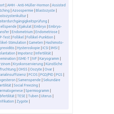
ort
|
AMH - Anti-Müller-Hormon
|
Assisted
tching
|
Azoospermie
|
Blastozyste
|
astozystenkultur
|
leiterdurchgängigkeitsprüfung
|
zellspende
|
Ejakulat
|
Embryo
|
Embryo-
ansfer
|
Endometrium
|
Endometriose
|
P-Test
|
Follikel
|
Follikel-Punktion
|
llikel-Stimulation
|
Gameten
|
Hashimoto-
yreoiditis
|
Hysteroskopie
|
ICSI
|
IMSI
|
plantation
|
Impotenz
|
Infertilität
|
semination
|
ISME-T
|
IVF
|
Karyogramm
|
rzinom
|
Kryokonservierung
|
Künstliche
fruchtung
|
OHSS
|
Oozyte
|
Ovar
|
arialinsuffizienz
|
PCOS
|
PGD/PID
|
PGS
|
ogesteron
|
Samenspende
|
Sekundäre
ertilität
|
Social Freezing
|
ermatogenese
|
Spermiogramm
|
fertilität
|
TESE
|
Tuben
|
Uterus
|
rifikation
|
Zygote
|