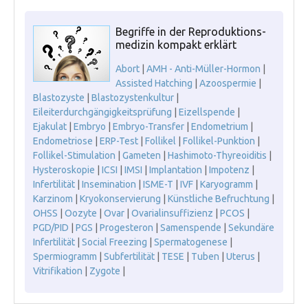
Begriffe in der Reproduktions-
medizin kompakt erklärt
Abort
|
AMH - Anti-Müller-Hormon
|
Assisted Hatching
|
Azoospermie
|
Blastozyste
|
Blastozystenkultur
|
Eileiterdurchgängigkeitsprüfung
|
Eizellspende
|
Ejakulat
|
Embryo
|
Embryo-Transfer
|
Endometrium
|
Endometriose
|
ERP-Test
|
Follikel
|
Follikel-Punktion
|
Follikel-Stimulation
|
Gameten
|
Hashimoto-Thyreoiditis
|
Hysteroskopie
|
ICSI
|
IMSI
|
Implantation
|
Impotenz
|
Infertilität
|
Insemination
|
ISME-T
|
IVF
|
Karyogramm
|
Karzinom
|
Kryokonservierung
|
Künstliche Befruchtung
|
OHSS
|
Oozyte
|
Ovar
|
Ovarialinsuffizienz
|
PCOS
|
PGD/PID
|
PGS
|
Progesteron
|
Samenspende
|
Sekundäre
Infertilität
|
Social Freezing
|
Spermatogenese
|
Spermiogramm
|
Subfertilität
|
TESE
|
Tuben
|
Uterus
|
Vitrifikation
|
Zygote
|