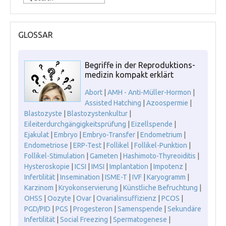
GLOSSAR
Begriffe in der Reproduktions-
medizin kompakt erklärt
Abort
|
AMH - Anti-Müller-Hormon
|
Assisted Hatching
|
Azoospermie
|
Blastozyste
|
Blastozystenkultur
|
Eileiterdurchgängigkeitsprüfung
|
Eizellspende
|
Ejakulat
|
Embryo
|
Embryo-Transfer
|
Endometrium
|
Endometriose
|
ERP-Test
|
Follikel
|
Follikel-Punktion
|
Follikel-Stimulation
|
Gameten
|
Hashimoto-Thyreoiditis
|
Hysteroskopie
|
ICSI
|
IMSI
|
Implantation
|
Impotenz
|
Infertilität
|
Insemination
|
ISME-T
|
IVF
|
Karyogramm
|
Karzinom
|
Kryokonservierung
|
Künstliche Befruchtung
|
OHSS
|
Oozyte
|
Ovar
|
Ovarialinsuffizienz
|
PCOS
|
PGD/PID
|
PGS
|
Progesteron
|
Samenspende
|
Sekundäre
Infertilität
|
Social Freezing
|
Spermatogenese
|