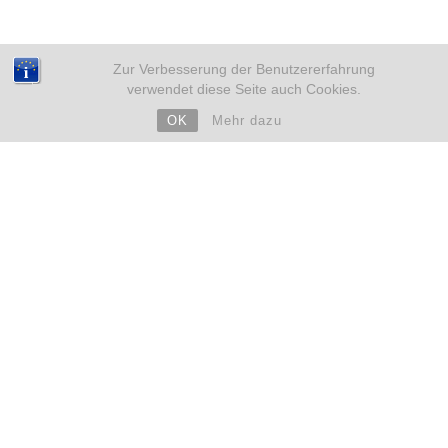
Zur Verbesserung der Benutzererfahrung
verwendet diese Seite auch Cookies.
OK
Mehr dazu
NEUE BEITRÄGE
Weihnachten mit Kinderwunsch – sicher durch eine
emotionale Zeit
18. Dezember 2025
Eileiterentzündung und Kinderwunsch – Was du wissen
solltest
4. Dezember 2025
ARCHIV
➜ 2019
➜ 2018
➜ 2017
➜ 2016
➜ 2015
➜ 2014