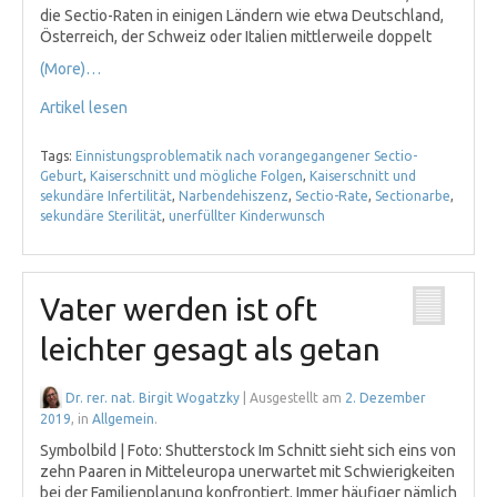
die Sectio-Raten in einigen Ländern wie etwa Deutschland,
Österreich, der Schweiz oder Italien mittlerweile doppelt
(More)…
Artikel lesen
Tags:
Einnistungsproblematik nach vorangegangener Sectio-
Geburt
,
Kaiserschnitt und mögliche Folgen
,
Kaiserschnitt und
sekundäre Infertilität
,
Narbendehiszenz
,
Sectio-Rate
,
Sectionarbe
,
sekundäre Sterilität
,
unerfüllter Kinderwunsch
Vater werden ist oft
leichter gesagt als getan
Dr. rer. nat. Birgit Wogatzky
| Ausgestellt am
2. Dezember
2019
, in
Allgemein
.
Symbolbild | Foto: Shutterstock Im Schnitt sieht sich eins von
zehn Paaren in Mitteleuropa unerwartet mit Schwierigkeiten
bei der Familienplanung konfrontiert. Immer häufiger nämlich