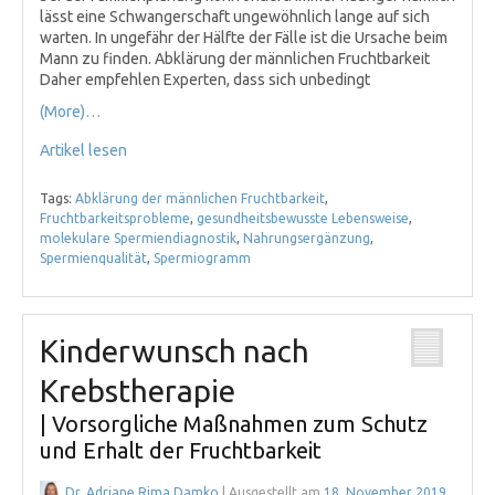
lässt eine Schwangerschaft ungewöhnlich lange auf sich
warten. In ungefähr der Hälfte der Fälle ist die Ursache beim
Mann zu finden. Abklärung der männlichen Fruchtbarkeit
Daher empfehlen Experten, dass sich unbedingt
(More)…
Artikel lesen
Tags:
Abklärung der männlichen Fruchtbarkeit
,
Fruchtbarkeitsprobleme
,
gesundheitsbewusste Lebensweise
,
molekulare Spermiendiagnostik
,
Nahrungsergänzung
,
Spermienqualität
,
Spermiogramm
Kinderwunsch nach
Krebstherapie
| Vorsorgliche Maßnahmen zum Schutz
und Erhalt der Fruchtbarkeit
Dr. Adriane Rima Damko
| Ausgestellt am
18. November 2019
,