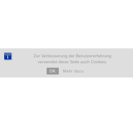
Zur Verbesserung der Benutzererfahrung
verwendet diese Seite auch Cookies.
OK
Mehr dazu
NEUE BEITRÄGE
Weihnachten mit Kinderwunsch – sicher durch eine
emotionale Zeit
18. Dezember 2025
Eileiterentzündung und Kinderwunsch – Was du wissen
solltest
4. Dezember 2025
ARCHIV