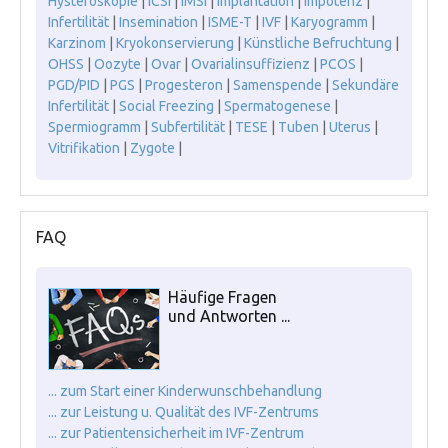
Hysteroskopie
|
ICSI
|
IMSI
|
Implantation
|
Impotenz
|
Infertilität
|
Insemination
|
ISME-T
|
IVF
|
Karyogramm
|
Karzinom
|
Kryokonservierung
|
Künstliche Befruchtung
|
OHSS
|
Oozyte
|
Ovar
|
Ovarialinsuffizienz
|
PCOS
|
PGD/PID
|
PGS
|
Progesteron
|
Samenspende
|
Sekundäre
Infertilität
|
Social Freezing
|
Spermatogenese
|
Spermiogramm
|
Subfertilität
|
TESE
|
Tuben
|
Uterus
|
Vitrifikation
|
Zygote
|
FAQ
Häufige Fragen
und Antworten ...
... zum Start einer Kinderwunschbehandlung
... zur Leistung u. Qualität des IVF-Zentrums
... zur Patientensicherheit im IVF-Zentrum