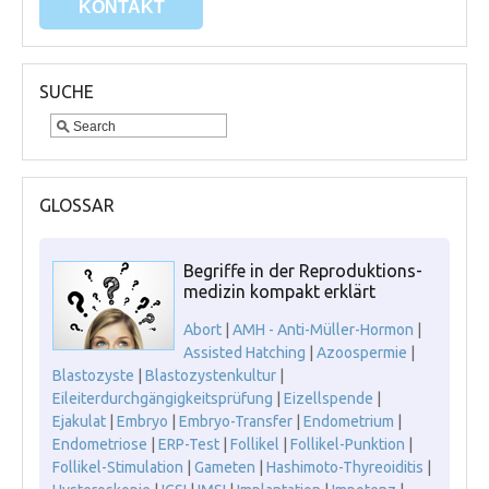
KONTAKT
SUCHE
GLOSSAR
Begriffe in der Reproduktions-
medizin kompakt erklärt
Abort
|
AMH - Anti-Müller-Hormon
|
Assisted Hatching
|
Azoospermie
|
Blastozyste
|
Blastozystenkultur
|
Eileiterdurchgängigkeitsprüfung
|
Eizellspende
|
Ejakulat
|
Embryo
|
Embryo-Transfer
|
Endometrium
|
Endometriose
|
ERP-Test
|
Follikel
|
Follikel-Punktion
|
Follikel-Stimulation
|
Gameten
|
Hashimoto-Thyreoiditis
|