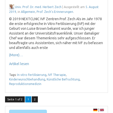
Univ. Prof. Dr. med. Herbert Zech
| Ausgestellt am
5. August
2019
, in
Allgemein
,
Prof. Zech’s Erinnerungen
.
© 2019 NEXTCLNIC IVF Zentren Prof. Zech Als im Jahr 1978
die erste erfolgreiche In Vitro Fertilisierung (IVF) mit der
Geburt von Luise Brown bekannt wurde, war ich junger
Assistent an der Universitätsfrauenklinik. Unser damaliger
Chef war diesem Themenkreis sehr aufgeschlossen. Er
beauftragte uns Assistenten, sich näher mit IVF zu befassen
und allenfalls auch erste
(More)…
Artikel lesen
Tags:
In vitro Fertilisierung
,
IVF Therapie
,
Kinderwunschbehandlung
,
Künstliche Befruchtung
,
Reproduktionsmedizin
Seite 1 of 2
1
2
|